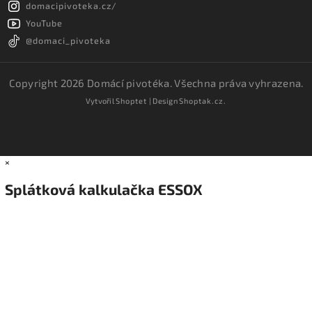
domacipivoteka.cz/
YouTube
@domaci_pivoteka
Copyright 2026
Domácí pivotéka
. Všechna práva vyhrazena.
Vytvořil
Shoptet
| Design
Shoptak.cz.
×
Splátková kalkulačka ESSOX