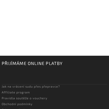
PŘIJÍMÁME ONLINE PLATBY
Jak na vrácení sudu přes přepravce?
Affiliate program
Pravidla soutěže o vouchery
Obchodní podmínky