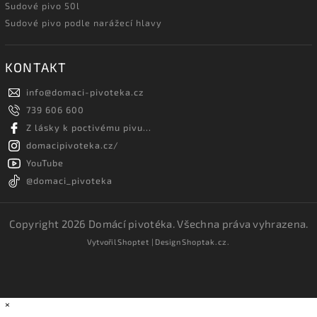
Sudové pivo 50l
Sudové pivo podle narážecí hlavy
KONTAKT
info
@
domaci-pivoteka.cz
739 606 600
Z lásky k poctivému pivu...
domacipivoteka.cz/
YouTube
@domaci_pivoteka
Copyright 2026
Domácí pivotéka
. Všechna práva vyhrazena.
Vytvořil
Shoptet
| Design
Shoptak.cz.
×