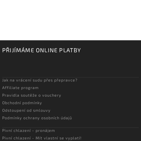
PŘIJÍMÁME ONLINE PLATBY
Jak na vrácení sudu přes přepravce?
Affiliate program
Pravidla soutěže o vouchery
Obchodní podmínky
Odstoupení od smlouvy
Podmínky ochrany osobních údajů
Pivní chlazení - pronájem
Pivní chlazení - Mít vlastní se vyplatí!