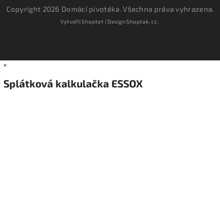
Copyright 2026
Domácí pivotéka
. Všechna práva vyhrazena.
Vytvořil
Shoptet
| Design
Shoptak.cz.
×
Splátková kalkulačka ESSOX