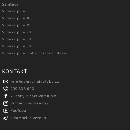
Sanitace
Sudové pivo
Sudové pivo 10l
Sudové pivo 15l
Sudové pivo 20l
Sudové pivo 30l
Sudové pivo 50l
Sudové pivo podle narážecí hlavy
KONTAKT
info
@
domaci-pivoteka.cz
739 606 600
Z lásky k poctivému pivu...
domacipivoteka.cz/
YouTube
@domaci_pivoteka