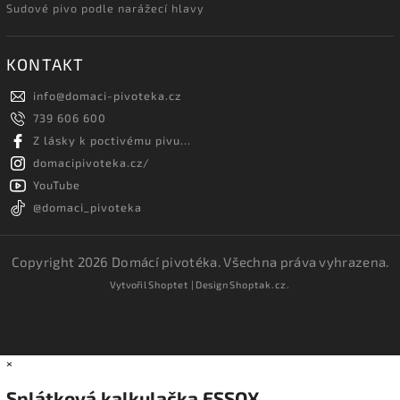
Sudové pivo podle narážecí hlavy
KONTAKT
info
@
domaci-pivoteka.cz
739 606 600
Z lásky k poctivému pivu...
domacipivoteka.cz/
YouTube
@domaci_pivoteka
Copyright 2026
Domácí pivotéka
. Všechna práva vyhrazena.
Vytvořil
Shoptet
| Design
Shoptak.cz.
×
Splátková kalkulačka ESSOX