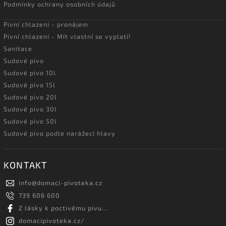
Podmínky ochrany osobních údajů
Pivní chlazení - pronájem
Pivní chlazení - Mít vlastní se vyplatí!
Sanitace
Sudové pivo
Sudové pivo 10l
Sudové pivo 15l
Sudové pivo 20l
Sudové pivo 30l
Sudové pivo 50l
Sudové pivo podle narážecí hlavy
KONTAKT
info
@
domaci-pivoteka.cz
739 606 600
Z lásky k poctivému pivu...
domacipivoteka.cz/