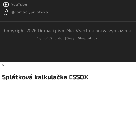
YouTube
@domaci_pivoteka
Copyright 2026
Domácí pivotéka
. Všechna práva vyhrazena.
Vytvořil
Shoptet
| Design
Shoptak.cz.
×
Splátková kalkulačka ESSOX