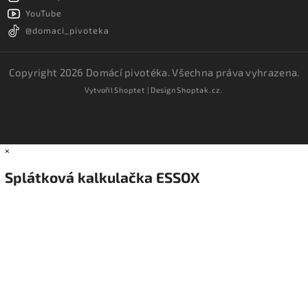
YouTube
@domaci_pivoteka
Copyright 2026
Domácí pivotéka
. Všechna práva vyhrazena.
Vytvořil
Shoptet
| Design
Shoptak.cz.
×
Splátková kalkulačka ESSOX