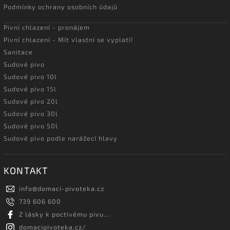
Podmínky ochrany osobních údajů
Pivní chlazení - pronájem
Pivní chlazení - Mít vlastní se vyplatí!
Sanitace
Sudové pivo
Sudové pivo 10l
Sudové pivo 15l
Sudové pivo 20l
Sudové pivo 30l
Sudové pivo 50l
Sudové pivo podle narážecí hlavy
KONTAKT
info
@
domaci-pivoteka.cz
739 606 600
Z lásky k poctivému pivu...
domacipivoteka.cz/