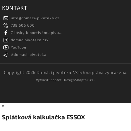
KONTAKT
info
@
domaci-pivoteka.cz
739 606 600
Z lásky k poctivému pivu...
domacipivoteka.cz/
YouTube
@domaci_pivoteka
Copyright 2026
Domácí pivotéka
. Všechna práva vyhrazena.
Vytvořil
Shoptet
| Design
Shoptak.cz.
×
Splátková kalkulačka ESSOX