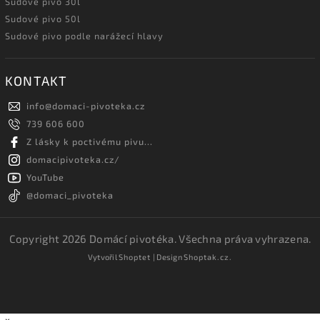
Sudové pivo 30l
Sudové pivo 50l
Sudové pivo podle narážecí hlavy
KONTAKT
info
@
domaci-pivoteka.cz
739 606 600
Z lásky k poctivému pivu...
domacipivoteka.cz/
YouTube
@domaci_pivoteka
Copyright 2026
Domácí pivotéka
. Všechna práva vyhrazena.
Vytvořil
Shoptet
| Design
Shoptak.cz.
×