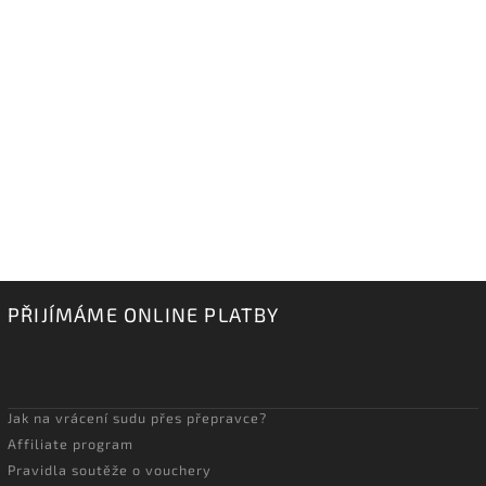
PŘIJÍMÁME ONLINE PLATBY
Jak na vrácení sudu přes přepravce?
Affiliate program
Pravidla soutěže o vouchery