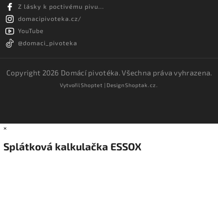
Z lásky k poctivému pivu...
domacipivoteka.cz/
YouTube
@domaci_pivoteka
Copyright 2026
Domácí pivotéka
. Všechna práva vyhrazena.
Vytvořil
Shoptet
| Design
Shoptak.cz.
×
Splátková kalkulačka ESSOX