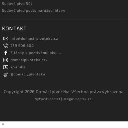
Sudové pivo 50l
Sudové pivo podle narážecí hlavy
KONTAKT
info
@
domaci-pivoteka.cz
739 606 600
Z lásky k poctivému pivu...
domacipivoteka.cz/
YouTube
@domaci_pivoteka
Copyright 2026
Domácí pivotéka
. Všechna práva vyhrazena.
Vytvořil
Shoptet
| Design
Shoptak.cz.
×