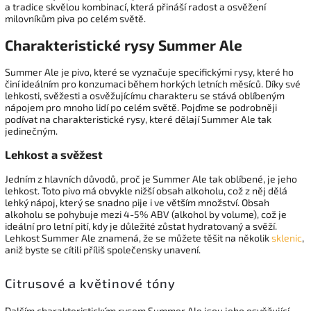
a tradice skvělou kombinací, která přináší radost a osvěžení
milovníkům piva po celém světě.
Charakteristické rysy Summer Ale
Summer Ale je pivo, které se vyznačuje specifickými rysy, které ho
činí ideálním pro konzumaci během horkých letních měsíců. Díky své
lehkosti, svěžesti a osvěžujícímu charakteru se stává oblíbeným
nápojem pro mnoho lidí po celém světě. Pojďme se podrobněji
podívat na charakteristické rysy, které dělají Summer Ale tak
jedinečným.
Lehkost a svěžest
Jedním z hlavních důvodů, proč je Summer Ale tak oblíbené, je jeho
lehkost. Toto pivo má obvykle nižší obsah alkoholu, což z něj dělá
lehký nápoj, který se snadno pije i ve větším množství. Obsah
alkoholu se pohybuje mezi 4-5% ABV (alkohol by volume), což je
ideální pro letní pití, kdy je důležité zůstat hydratovaný a svěží.
Lehkost Summer Ale znamená, že se můžete těšit na několik
sklenic
,
aniž byste se cítili příliš společensky unavení.
Citrusové a květinové tóny
Dalším charakteristickým rysem Summer Ale jsou jeho osvěžující