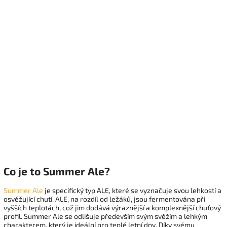
Co je to Summer Ale?
Summer Ale
je specifický typ ALE, které se vyznačuje svou lehkostí a
osvěžující chutí. ALE, na rozdíl od ležáků, jsou fermentována při
vyšších teplotách, což jim dodává výraznější a komplexnější chuťový
profil. Summer Ale se odlišuje především svým svěžím a lehkým
charakterem, který je ideální pro teplé letní dny. Díky svému