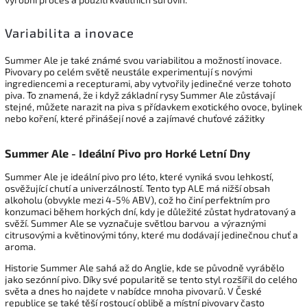
Variabilita a inovace
Summer Ale je také známé svou variabilitou a možností inovace.
Pivovary po celém světě neustále experimentují s novými
ingrediencemi a recepturami, aby vytvořily jedinečné verze tohoto
piva. To znamená, že i když základní rysy Summer Ale zůstávají
stejné, můžete narazit na piva s přídavkem exotického ovoce, bylinek
nebo koření, které přinášejí nové a zajímavé chuťové zážitky
Summer Ale - Ideální Pivo pro Horké Letní Dny
Summer Ale je ideální pivo pro léto, které vyniká svou lehkostí,
osvěžující chutí a univerzálností. Tento typ ALE má nižší obsah
alkoholu (obvykle mezi 4-5% ABV), což ho činí perfektním pro
konzumaci během horkých dní, kdy je důležité zůstat hydratovaný a
svěží. Summer Ale se vyznačuje světlou barvou a výraznými
citrusovými a květinovými tóny, které mu dodávají jedinečnou chuť a
aroma.
Historie Summer Ale sahá až do Anglie, kde se původně vyrábělo
jako sezónní pivo. Díky své popularitě se tento styl rozšířil do celého
světa a dnes ho najdete v nabídce mnoha pivovarů. V České
republice se také těší rostoucí oblibě a místní pivovary často