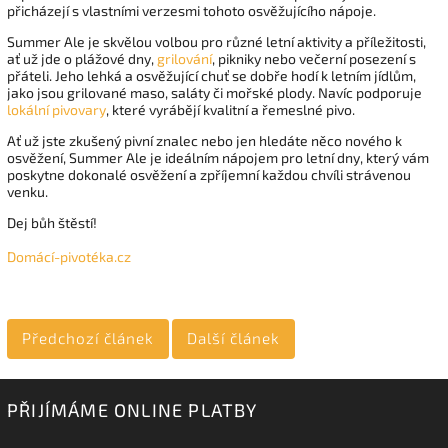
přicházejí s vlastními verzesmi tohoto osvěžujícího nápoje.
Summer Ale je skvělou volbou pro různé letní aktivity a příležitosti,
ať už jde o plážové dny,
grilování
, pikniky nebo večerní posezení s
přáteli. Jeho lehká a osvěžující chuť se dobře hodí k letním jídlům,
jako jsou grilované maso, saláty či mořské plody. Navíc podporuje
lokální pivovary
, které vyrábějí kvalitní a řemeslné pivo.
Ať už jste zkušený pivní znalec nebo jen hledáte něco nového k
osvěžení, Summer Ale je ideálním nápojem pro letní dny, který vám
poskytne dokonalé osvěžení a zpříjemní každou chvíli strávenou
venku.
Dej bůh štěstí!
Domácí-pivotéka.cz
Předchozí článek
Další článek
PŘIJÍMÁME ONLINE PLATBY