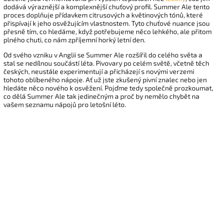
dodává výraznější a komplexnější chuťový profil. Summer Ale tento
proces doplňuje přídavkem citrusových a květinových tónů, které
přispívají k jeho osvěžujícím vlastnostem. Tyto chuťové nuance jsou
přesně tím, co hledáme, když potřebujeme něco lehkého, ale přitom
plného chuti, co nám zpříjemní horký letní den.
Od svého vzniku v Anglii se Summer Ale rozšířil do celého světa a
stal se nedílnou součástí léta. Pivovary po celém světě, včetně těch
českých, neustále experimentují a přicházejí s novými verzemi
tohoto oblíbeného nápoje. Ať už jste zkušený pivní znalec nebo jen
hledáte něco nového k osvěžení. Pojďme tedy společně prozkoumat,
co dělá Summer Ale tak jedinečným a proč by nemělo chybět na
vašem seznamu nápojů pro letošní léto.