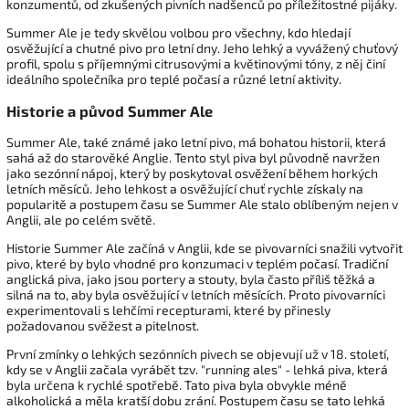
konzumentů, od zkušených pivních nadšenců po příležitostné pijáky.
Summer Ale je tedy skvělou volbou pro všechny, kdo hledají
osvěžující a chutné pivo pro letní dny. Jeho lehký a vyvážený chuťový
profil, spolu s příjemnými citrusovými a květinovými tóny, z něj činí
ideálního společníka pro teplé počasí a různé letní aktivity.
Historie a původ Summer Ale
Summer Ale, také známé jako letní pivo, má bohatou historii, která
sahá až do starověké Anglie. Tento styl piva byl původně navržen
jako sezónní nápoj, který by poskytoval osvěžení během horkých
letních měsíců. Jeho lehkost a osvěžující chuť rychle získaly na
popularitě a postupem času se Summer Ale stalo oblíbeným nejen v
Anglii, ale po celém světě.
Historie Summer Ale začíná v Anglii, kde se pivovarníci snažili vytvořit
pivo, které by bylo vhodné pro konzumaci v teplém počasí. Tradiční
anglická piva, jako jsou portery a stouty, byla často příliš těžká a
silná na to, aby byla osvěžující v letních měsících. Proto pivovarníci
experimentovali s lehčími recepturami, které by přinesly
požadovanou svěžest a pitelnost.
První zmínky o lehkých sezónních pivech se objevují už v 18. století,
kdy se v Anglii začala vyrábět tzv. "running ales" - lehká piva, která
byla určena k rychlé spotřebě. Tato piva byla obvykle méně
alkoholická a měla kratší dobu zrání. Postupem času se tato lehká