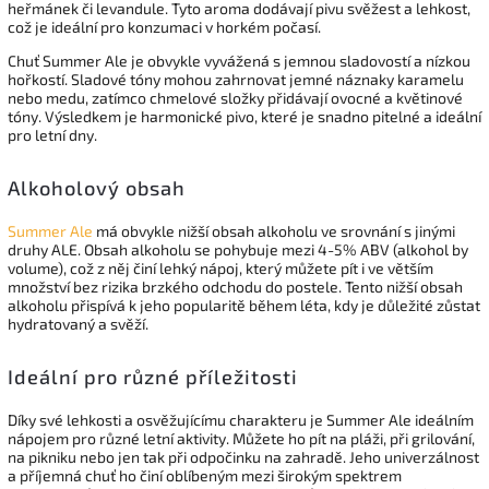
heřmánek či levandule. Tyto aroma dodávají pivu svěžest a lehkost,
což je ideální pro konzumaci v horkém počasí.
Chuť Summer Ale je obvykle vyvážená s jemnou sladovostí a nízkou
hořkostí. Sladové tóny mohou zahrnovat jemné náznaky karamelu
nebo medu, zatímco chmelové složky přidávají ovocné a květinové
tóny. Výsledkem je harmonické pivo, které je snadno pitelné a ideální
pro letní dny.
Alkoholový obsah
Summer Ale
má obvykle nižší obsah alkoholu ve srovnání s jinými
druhy ALE. Obsah alkoholu se pohybuje mezi 4-5% ABV (alkohol by
volume), což z něj činí lehký nápoj, který můžete pít i ve větším
množství bez rizika brzkého odchodu do postele. Tento nižší obsah
alkoholu přispívá k jeho popularitě během léta, kdy je důležité zůstat
hydratovaný a svěží.
Ideální pro různé příležitosti
Díky své lehkosti a osvěžujícímu charakteru je Summer Ale ideálním
nápojem pro různé letní aktivity. Můžete ho pít na pláži, při grilování,
na pikniku nebo jen tak při odpočinku na zahradě. Jeho univerzálnost
a příjemná chuť ho činí oblíbeným mezi širokým spektrem