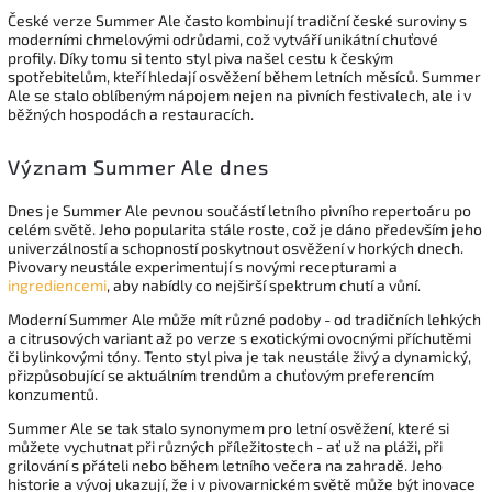
České verze Summer Ale často kombinují tradiční české suroviny s
moderními chmelovými odrůdami, což vytváří unikátní chuťové
profily. Díky tomu si tento styl piva našel cestu k českým
spotřebitelům, kteří hledají osvěžení během letních měsíců. Summer
Ale se stalo oblíbeným nápojem nejen na pivních festivalech, ale i v
běžných hospodách a restauracích.
Význam Summer Ale dnes
Dnes je Summer Ale pevnou součástí letního pivního repertoáru po
celém světě. Jeho popularita stále roste, což je dáno především jeho
univerzálností a schopností poskytnout osvěžení v horkých dnech.
Pivovary neustále experimentují s novými recepturami a
ingrediencemi
, aby nabídly co nejširší spektrum chutí a vůní.
Moderní Summer Ale může mít různé podoby - od tradičních lehkých
a citrusových variant až po verze s exotickými ovocnými příchutěmi
či bylinkovými tóny. Tento styl piva je tak neustále živý a dynamický,
přizpůsobující se aktuálním trendům a chuťovým preferencím
konzumentů.
Summer Ale se tak stalo synonymem pro letní osvěžení, které si
můžete vychutnat při různých příležitostech - ať už na pláži, při
grilování s přáteli nebo během letního večera na zahradě. Jeho
historie a vývoj ukazují, že i v pivovarnickém světě může být inovace