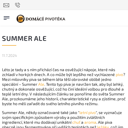
SUMMER ALE
11.7.2024
Léto je tady a s ním přichází čas na osvěžující nápoje, které nás
zchladí v horkých dnech. A co může být lepšího než vychlazené
pivo
?
Mezi milovníky piva se během léta těší obrovské oblibě jedno
speciální – Summer
Ale
. Tento typ piva je navržen tak, aby byl lehký,
chutný a dokonale osvěžující, což ho činí ideální volbou pro dlouhé a
teplé letní dny. V následujícím článku se ponoříme do světa Summer
Ale, prozkoumáme jeho historii, charakteristické rysy a zjistíme, proč
byste ho měli zařadit do svého letního pivního režimu.
Summer Ale, někdy označované také jako "
letní pivo
", se vyznačuje
svým specifickým způsobem výroby a použitím zvláštních
ingrediencí, které mu dodávají unikátní
chuť
a
aroma
. Ale piva
obecně jsou fermentována při vyšších teplotách než
ležáky
, což jim