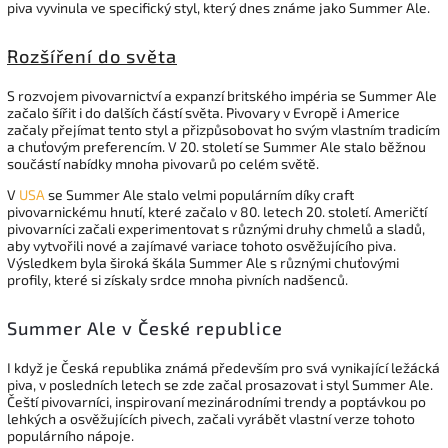
piva vyvinula ve specifický styl, který dnes známe jako Summer Ale.
Rozšíření do světa
S rozvojem pivovarnictví a expanzí britského impéria se Summer Ale
začalo šířit i do dalších částí světa. Pivovary v Evropě i Americe
začaly přejímat tento styl a přizpůsobovat ho svým vlastním tradicím
a chuťovým preferencím. V 20. století se Summer Ale stalo běžnou
součástí nabídky mnoha pivovarů po celém světě.
V
USA
se Summer Ale stalo velmi populárním díky craft
pivovarnickému hnutí, které začalo v 80. letech 20. století. Američtí
pivovarníci začali experimentovat s různými druhy chmelů a sladů,
aby vytvořili nové a zajímavé variace tohoto osvěžujícího piva.
Výsledkem byla široká škála Summer Ale s různými chuťovými
profily, které si získaly srdce mnoha pivních nadšenců.
Summer Ale v České republice
I když je Česká republika známá především pro svá vynikající ležácká
piva, v posledních letech se zde začal prosazovat i styl Summer Ale.
Čeští pivovarníci, inspirovaní mezinárodními trendy a poptávkou po
lehkých a osvěžujících pivech, začali vyrábět vlastní verze tohoto
populárního nápoje.