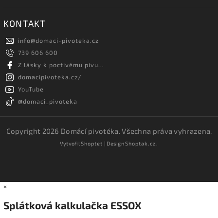
KONTAKT
info
@
domaci-pivoteka.cz
739 606 600
Z lásky k poctivému pivu...
domacipivoteka.cz/
YouTube
@domaci_pivoteka
Copyright 2026
Domácí pivotéka
. Všechna práva vyhrazena.
Vytvořil
Shoptet
| Design
Shoptak.cz.
×
Splátková kalkulačka ESSOX