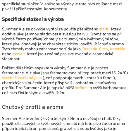
specifickému složení a způsobu výroby je toto pivo oblíbené mezi
pivařii i příležitostnými konzumenty.
Specifické složení a výroba
Summer Ale se obvykle vyrábí za použití pšeničného
sladu
, který
dodává pivu jemnou sladovost a světlou barvu. Kromě toho se při
výrobě často používají chmely s citrusovými a květinovými tóny,
které pivu dodávají jeho charakteristickou osvěžující chuť a aroma.
Tyto chmely mohou zahrnovat odrůdy jako
Cascade
,
Citra
,
Amarillo
nebo
Mosaic
, které jsou známé pro své ovocné a aromatické
vlastnosti.
Dalším důležitým aspektem výroby Summer Ale je proces
fermentace. Ale piva jsou fermentována při teplotách mezi 15-24°C (
svrchně kvašená piva
), což podporuje tvorbu esterů a fenolů,
chemických sloučenin, které přispívají k bohatému chuťovému
profilu. Pro Summer Ale je typická nižší
hořkost
a vyšší karbonatace,
což pivo činí lehkým a osvěžujícím.
Chuťový profil a aroma
Summer Ale je známý svým lehkým tělem a osvěžující chutí. Díky
použití citrusových a květinových chmelů má toto pivo často aroma
připomínající citron, pomeranč, grapefruit nebo květiny jako je