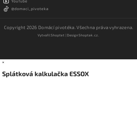
YouTube
@domaci_pivoteka
Copyright 2026
Domácí pivotéka
. Všechna práva vyhrazena.
Vytvořil
Shoptet
| Design
Shoptak.cz.
×
Splátková kalkulačka ESSOX