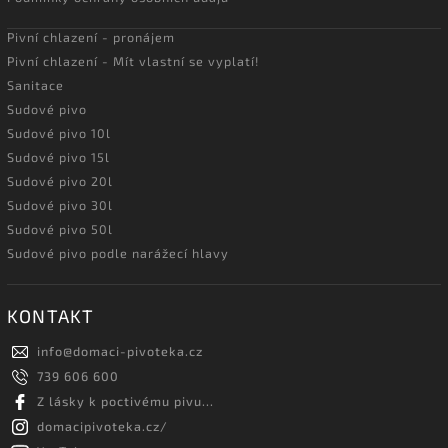
Pivní chlazení - pronájem
Pivní chlazení - Mít vlastní se vyplatí!
Sanitace
Sudové pivo
Sudové pivo 10l
Sudové pivo 15l
Sudové pivo 20l
Sudové pivo 30l
Sudové pivo 50l
Sudové pivo podle narážecí hlavy
KONTAKT
info
@
domaci-pivoteka.cz
739 606 600
Z lásky k poctivému pivu...
domacipivoteka.cz/