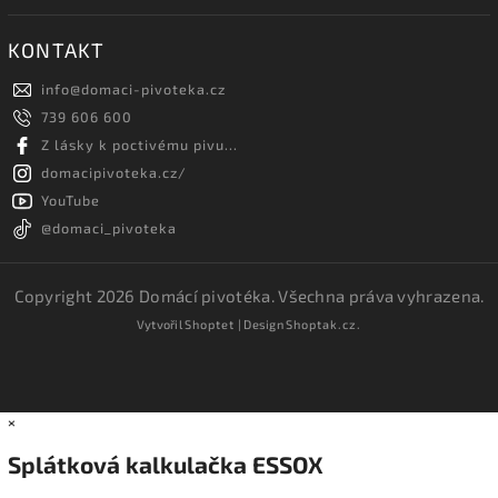
KONTAKT
info
@
domaci-pivoteka.cz
739 606 600
Z lásky k poctivému pivu...
domacipivoteka.cz/
YouTube
@domaci_pivoteka
Copyright 2026
Domácí pivotéka
. Všechna práva vyhrazena.
Vytvořil
Shoptet
| Design
Shoptak.cz.
×
Splátková kalkulačka ESSOX