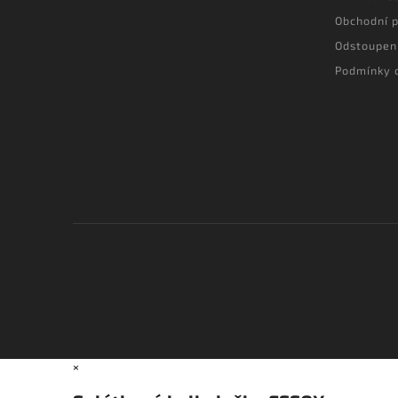
Obchodní 
Odstoupen
Podmínky 
×