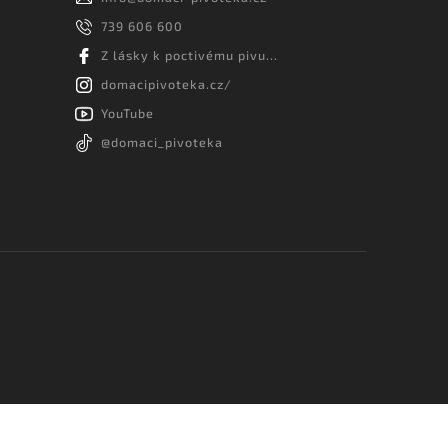
739 606 600
Z lásky k poctivému pivu...
domacipivoteka.cz/
YouTube
@domaci_pivoteka