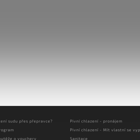
cení sudu přes přepravce?
Pivní chlazení - pronájem
program
Pivní chlazení - Mít vlastní se vyp
outěže o vouchery
Sanitace