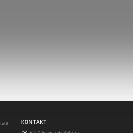
KONTAKT
latí!
info
@
domaci-pivoteka.cz