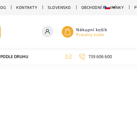
LOG
KONTAKTY
SLOVENSKO
OBCHODNÍ PODMÍNKY
P
Nákupní košík
Prázdný košík
PODLE DRUHU PIVA
SUDOVÉ PIVO
739 606 600
PIVO V PLECHU