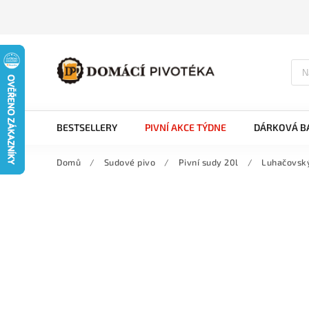
BESTSELLERY
PIVNÍ AKCE TÝDNE
DÁRKOVÁ BA
Domů
/
Sudové pivo
/
Pivní sudy 20l
/
Luhačovský