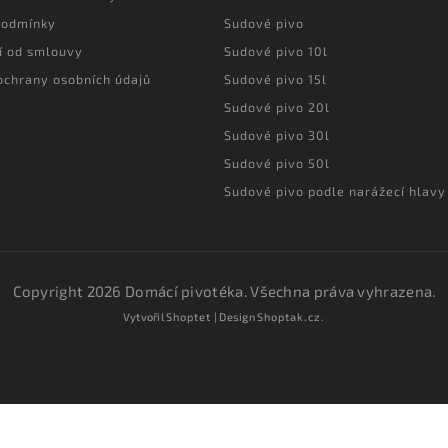
podmínky
Sudové pivo
í od smlouvy
Sudové pivo 10l
ochrany osobních údajů
Sudové pivo 15l
Sudové pivo 20l
Sudové pivo 30l
Sudové pivo 50l
Sudové pivo podle narážecí hlavy
Copyright 2026
Domácí pivotéka
. Všechna práva vyhrazena.
Vytvořil
Shoptet
| Design
Shoptak.cz.