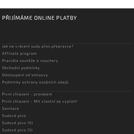
PŘIJÍMÁME ONLINE PLATBY
Jak na vrácení sudu přes přepravce?
Affiliate program
Pravidla soutěže o vouchery
Obchodní podmínky
Odstoupení od smlouvy
Podmínky ochrany osobních údajů
Pivní chlazení - pronájem
Pivní chlazení - Mít vlastní se vyplatí!
Sanitace
Sudové pivo
Sudové pivo 10l
Sudové pivo 15l