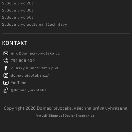
Sudové pivo 20l
Sudové pivo 30l
Sudové pivo 50l
Sudové pivo podle narážecí hlavy
KONTAKT
info
@
domaci-pivoteka.cz
739 606 600
Z lásky k poctivému pivu...
domacipivoteka.cz/
YouTube
@domaci_pivoteka
Copyright 2026
Domácí pivotéka
. Všechna práva vyhrazena.
Vytvořil
Shoptet
| Design
Shoptak.cz.