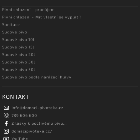
Pivní chlazení - pronájem
Pivní chlazení - Mít vlastní se vyplatí!
Sanitace
Sudové pivo
Sudové pivo 10l
Sudové pivo 15l
Sudové pivo 20l
Sudové pivo 30l
Sudové pivo 50l
Sudové pivo podle narážecí hlavy
KONTAKT
info
@
domaci-pivoteka.cz
739 606 600
Z lásky k poctivému pivu...
domacipivoteka.cz/
YouTube