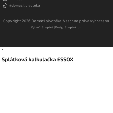
@domaci_pivoteka
Copyright 2026
Domácí pivotéka
. Všechna práva vyhrazena.
Vytvořil
Shoptet
| Design
Shoptak.cz.
×
Splátková kalkulačka ESSOX