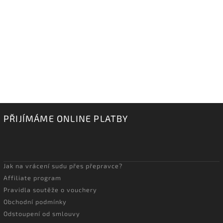
PŘIJÍMÁME ONLINE PLATBY
Jak na vrácení sudu přes přepravce?
Affiliate program
Pravidla soutěže o vouchery
Obchodní podmínky
Odstoupení od smlouvy