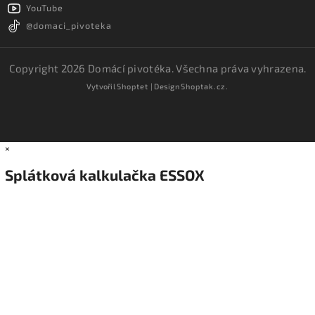
YouTube
@domaci_pivoteka
Copyright 2026
Domácí pivotéka
. Všechna práva vyhrazena.
Vytvořil
Shoptet
| Design
Shoptak.cz.
×
Splátková kalkulačka ESSOX