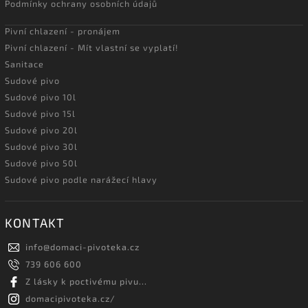
Podmínky ochrany osobních údajů
Pivní chlazení - pronájem
Pivní chlazení - Mít vlastní se vyplatí!
Sanitace
Sudové pivo
Sudové pivo 10l
Sudové pivo 15l
Sudové pivo 20l
Sudové pivo 30l
Sudové pivo 50l
Sudové pivo podle narážecí hlavy
KONTAKT
info
@
domaci-pivoteka.cz
739 606 600
Z lásky k poctivému pivu...
domacipivoteka.cz/