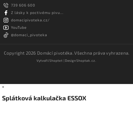
739 606 600
Z lásky k poctivému pivu...
domacipivoteka.cz/
YouTube
@domaci_pivoteka
Copyright 2026
Domácí pivotéka
. Všechna práva vyhrazena.
Vytvořil
Shoptet
| Design
Shoptak.cz.
×
Splátková kalkulačka ESSOX