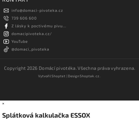
info
@
domaci-pivoteka.cz
739 606 600
Z lásky k poctivému pivu...
domacipivoteka.cz/
YouTube
@domaci_pivoteka
Copyright 2026
Domácí pivotéka
. Všechna práva vyhrazena.
Vytvořil
Shoptet
| Design
Shoptak.cz.
×
Splátková kalkulačka ESSOX