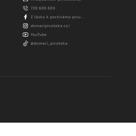
739 606 600
Z lásky k poctivému pivu...
domacipivoteka.cz/
YouTube
@domaci_pivoteka