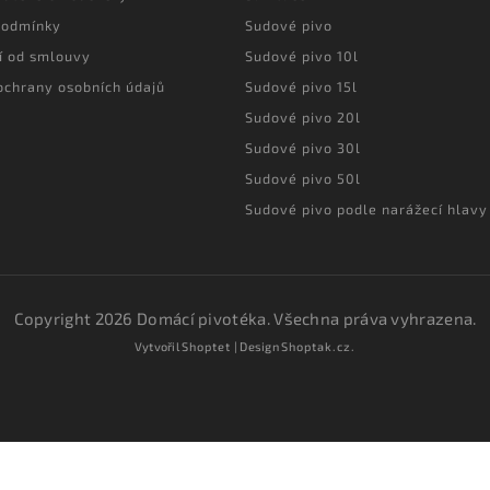
podmínky
Sudové pivo
í od smlouvy
Sudové pivo 10l
ochrany osobních údajů
Sudové pivo 15l
Sudové pivo 20l
Sudové pivo 30l
Sudové pivo 50l
Sudové pivo podle narážecí hlavy
Copyright 2026
Domácí pivotéka
. Všechna práva vyhrazena.
Vytvořil
Shoptet
| Design
Shoptak.cz.