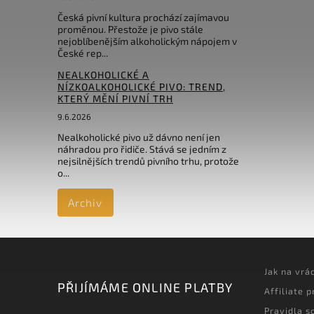
Česká pivní kultura prochází zajímavou
proměnou. Přestože je pivo stále
nejoblíbenějším alkoholickým nápojem v
České rep...
NEALKOHOLICKÉ A
NÍZKOALKOHOLICKÉ PIVO: TREND,
KTERÝ MĚNÍ PIVNÍ TRH
9.6.2026
Nealkoholické pivo už dávno není jen
náhradou pro řidiče. Stává se jedním z
nejsilnějších trendů pivního trhu, protože
o...
Archiv
Jak na vrá
PŘIJÍMÁME ONLINE PLATBY
Affiliate 
Pravidla s