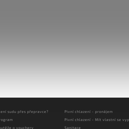
cení sudu přes přepravce?
Pivní chlazení - pronájem
program
Pivní chlazení - Mít vlastní se vyp
outěže o vouchery
Sanitace