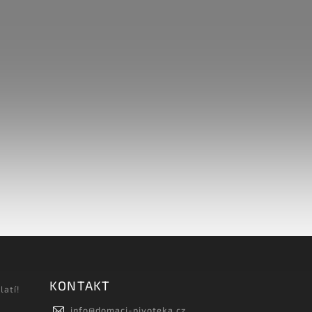
KONTAKT
latí!
info
@
domaci-pivoteka.cz