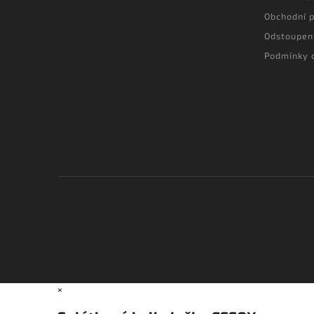
Obchodní 
Odstoupen
Podmínky 
×