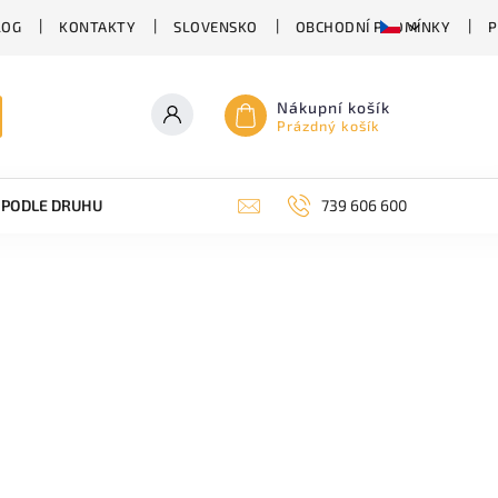
LOG
KONTAKTY
SLOVENSKO
OBCHODNÍ PODMÍNKY
P
Nákupní košík
Prázdný košík
PODLE DRUHU PIVA
SUDOVÉ PIVO
739 606 600
PIVO V PLECHU