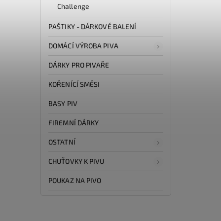
Challenge
PAŠTIKY - DÁRKOVÉ BALENÍ
DOMÁCÍ VÝROBA PIVA
DÁRKY PRO PIVAŘE
KOŘENÍCÍ SMĚSI
BASY PIV
FIREMNÍ DÁRKY
OSTATNÍ
CHUŤOVKY K PIVU
POUKAZ NA PIVO