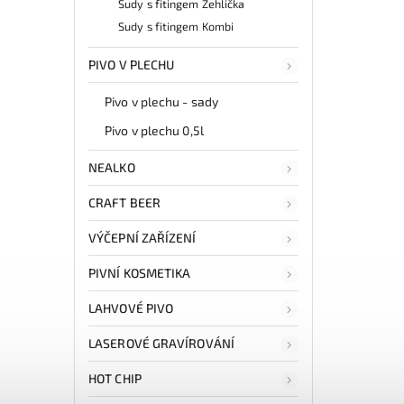
Sudy s fitingem Žehlička
Sudy s fitingem Kombi
PIVO V PLECHU
Pivo v plechu - sady
Pivo v plechu 0,5l
NEALKO
CRAFT BEER
VÝČEPNÍ ZAŘÍZENÍ
PIVNÍ KOSMETIKA
LAHVOVÉ PIVO
LASEROVÉ GRAVÍROVÁNÍ
HOT CHIP