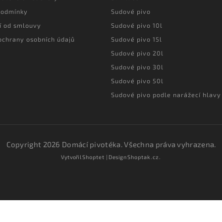
podmínky
Sudové pivo
í od smlouvy
Sudové pivo 10l
ochrany osobních údajů
Sudové pivo 15l
Sudové pivo 20l
Sudové pivo 30l
Sudové pivo 50l
Sudové pivo podle narážecí hlavy
Copyright 2026
Domácí pivotéka
. Všechna práva vyhrazena.
Vytvořil
Shoptet
| Design
Shoptak.cz.