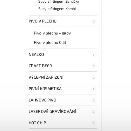
Sudy s fitingem Žehlička
Sudy s fitingem Kombi
PIVO V PLECHU
Pivo v plechu - sady
Pivo v plechu 0,5l
NEALKO
CRAFT BEER
VÝČEPNÍ ZAŘÍZENÍ
PIVNÍ KOSMETIKA
LAHVOVÉ PIVO
LASEROVÉ GRAVÍROVÁNÍ
HOT CHIP