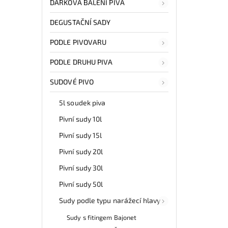
DÁRKOVÁ BALENÍ PIVA
DEGUSTAČNÍ SADY
PODLE PIVOVARU
PODLE DRUHU PIVA
SUDOVÉ PIVO
5l soudek piva
Pivní sudy 10l
Pivní sudy 15l
Pivní sudy 20l
Pivní sudy 30l
Pivní sudy 50l
Sudy podle typu narážecí hlavy
Sudy s fitingem Bajonet