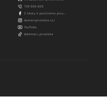
739 606 600
Z lásky k poctivému pivu...
domacipivoteka.cz/
YouTube
@domaci_pivoteka