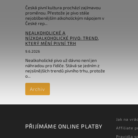
Česká pivní kultura prochází zajímavou
proměnou. Přestože je pivo stále
nejoblíbenějším alkoholickým nápojem v
České rep...
NEALKOHOLICKÉ A
NÍZKOALKOHOLICKÉ PIVO: TREND,
KTERÝ MĚNÍ PIVNÍ TRH
9.6.2026
Nealkoholické pivo už dávno není jen
náhradou pro řidiče. Stává se jedním z
nejsilnějších trendů pivního trhu, protože
o...
Archiv
Jak na vrá
PŘIJÍMÁME ONLINE PLATBY
Affiliate 
Pravidla s