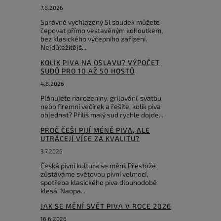
7.8.2026
Správně vychlazený 5l soudek můžete
čepovat přímo vestavěným kohoutkem,
bez klasického výčepního zařízení.
Nejdůležitějš...
KOLIK PIVA NA OSLAVU? VÝPOČET
SUDŮ PRO 10 AŽ 50 HOSTŮ
4.8.2026
Plánujete narozeniny, grilování, svatbu
nebo firemní večírek a řešíte, kolik piva
objednat? Příliš malý sud rychle dojde...
PROČ ČEŠI PIJÍ MÉNĚ PIVA, ALE
UTRÁCEJÍ VÍCE ZA KVALITU?
3.7.2026
Česká pivní kultura se mění. Přestože
zůstáváme světovou pivní velmocí,
spotřeba klasického piva dlouhodobě
klesá. Naopa...
JAK SE MĚNÍ SVĚT PIVA V ROCE 2026
16.6.2026