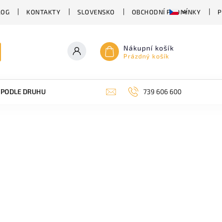
LOG
KONTAKTY
SLOVENSKO
OBCHODNÍ PODMÍNKY
P
Nákupní košík
Prázdný košík
PODLE DRUHU PIVA
SUDOVÉ PIVO
739 606 600
PIVO V PLECHU