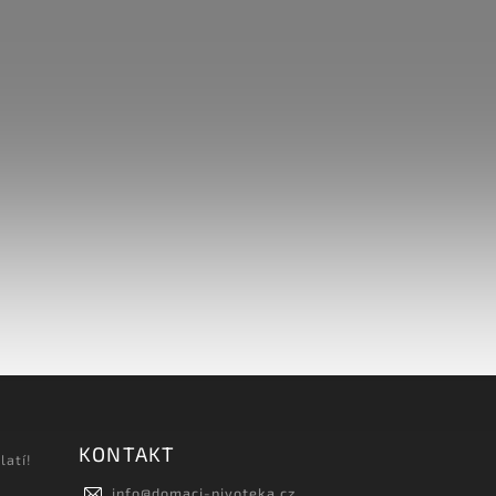
KONTAKT
latí!
info
@
domaci-pivoteka.cz