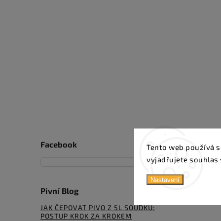
Facebook
Tento web používá s
vyjadřujete souhlas 
Nastavení
Pivní Blog
JAK ČEPOVAT PIVO Z 5L SOUDKU:
POSTUP KROK ZA KROKEM