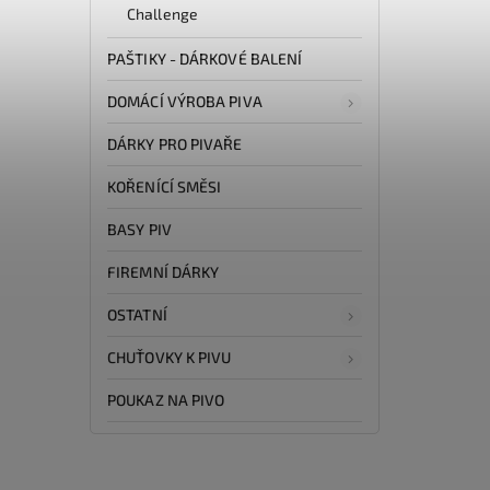
Challenge
PAŠTIKY - DÁRKOVÉ BALENÍ
DOMÁCÍ VÝROBA PIVA
DÁRKY PRO PIVAŘE
KOŘENÍCÍ SMĚSI
BASY PIV
FIREMNÍ DÁRKY
OSTATNÍ
CHUŤOVKY K PIVU
POUKAZ NA PIVO