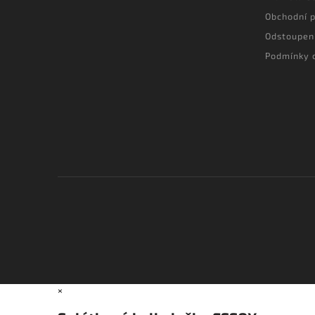
Obchodní 
Odstoupen
Podmínky 
×