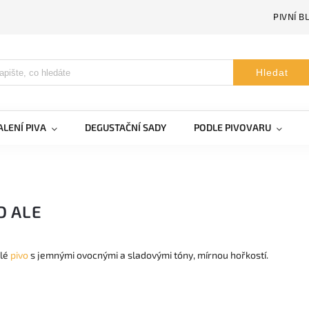
PIVNÍ B
Hledat
LENÍ PIVA
DEGUSTAČNÍ SADY
PODLE PIVOVARU
D ALE
tlé
pivo
s jemnými ovocnými a sladovými tóny, mírnou hořkostí.