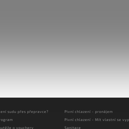
cení sudu přes přepravce?
Pivní chlazení - pronájem
program
Pivní chlazení - Mít vlastní se vyp
outěže o vouchery
Sanitace