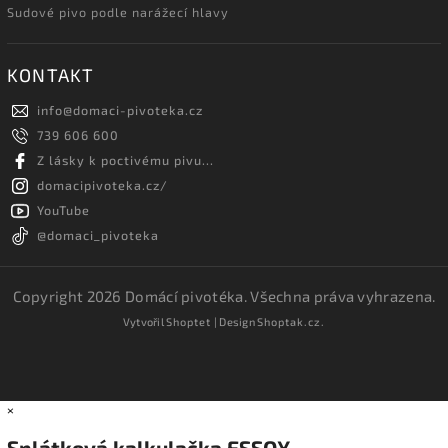
Sudové pivo podle narážecí hlavy
KONTAKT
info
@
domaci-pivoteka.cz
739 606 600
Z lásky k poctivému pivu...
domacipivoteka.cz/
YouTube
@domaci_pivoteka
Copyright 2026
Domácí pivotéka
. Všechna práva vyhrazena.
Vytvořil
Shoptet
| Design
Shoptak.cz.
×
Splátková kalkulačka ESSOX