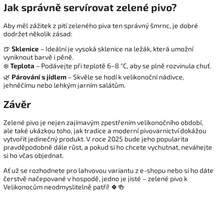
Jak správně servírovat zelené pivo?
Aby měl zážitek z pití zeleného piva ten správný šmrnc, je dobré
dodržet několik zásad:
🍺
Sklenice
– Ideální je vysoká sklenice na ležák, která umožní
vyniknout barvě i pěně.
❄️
Teplota
– Podávejte při teplotě 6–8 °C, aby se plně rozvinula chuť.
🌿
Párování s jídlem
– Skvěle se hodí k velikonoční nádivce,
jehněčímu nebo lehkým jarním salátům.
Závěr
Zelené pivo je nejen zajímavým zpestřením velikonočního období,
ale také ukázkou toho, jak tradice a moderní pivovarnictví dokážou
vytvořit jedinečný produkt. V roce 2025 bude jeho popularita
pravděpodobně dále růst, a pokud si ho chcete vychutnat, neváhejte
si ho včas objednat.
Ať už se rozhodnete pro lahvovou variantu z e-shopu nebo si ho dáte
čerstvě načepované v hospodě, jedno je jisté – zelené pivo k
Velikonocům neodmyslitelně patří! 🍀🍻