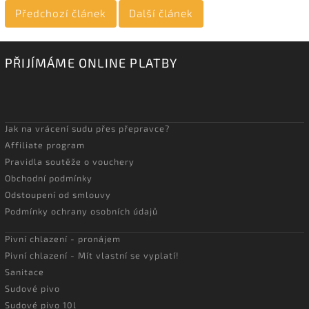
Předchozí článek
Další článek
PŘIJÍMÁME ONLINE PLATBY
Jak na vrácení sudu přes přepravce?
Affiliate program
Pravidla soutěže o vouchery
Obchodní podmínky
Odstoupení od smlouvy
Podmínky ochrany osobních údajů
Pivní chlazení - pronájem
Pivní chlazení - Mít vlastní se vyplatí!
Sanitace
Sudové pivo
Sudové pivo 10l