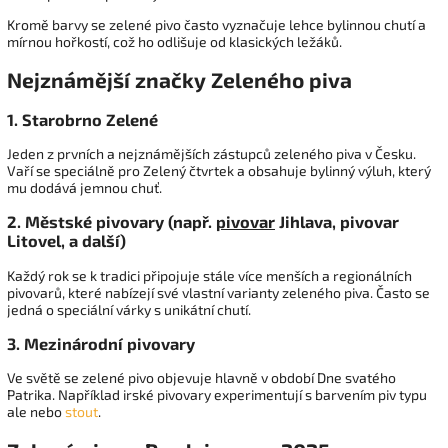
Kromě barvy se zelené pivo často vyznačuje lehce bylinnou chutí a
mírnou hořkostí, což ho odlišuje od klasických ležáků.
Nejznámější značky Zeleného piva
1. Starobrno Zelené
Jeden z prvních a nejznámějších zástupců zeleného piva v Česku.
Vaří se speciálně pro Zelený čtvrtek a obsahuje bylinný výluh, který
mu dodává jemnou chuť.
2. Městské pivovary (např.
pivovar
Jihlava, pivovar
Litovel, a další)
Každý rok se k tradici připojuje stále více menších a regionálních
pivovarů, které nabízejí své vlastní varianty zeleného piva. Často se
jedná o speciální várky s unikátní chutí.
3. Mezinárodní pivovary
Ve světě se zelené pivo objevuje hlavně v období Dne svatého
Patrika. Například irské pivovary experimentují s barvením piv typu
ale nebo
stout
.