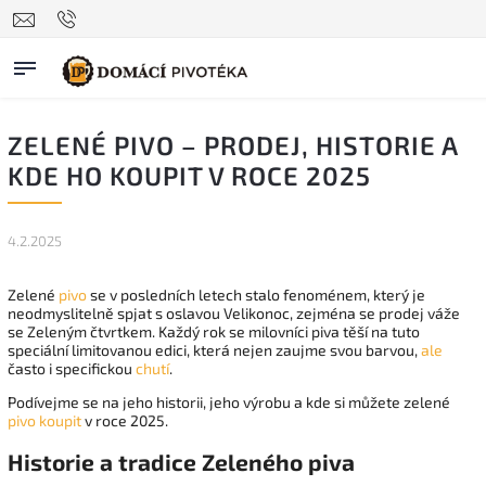
ZELENÉ PIVO – PRODEJ, HISTORIE A
KDE HO KOUPIT V ROCE 2025
4.2.2025
Zelené
pivo
se v posledních letech stalo fenoménem, který je
neodmyslitelně spjat s oslavou Velikonoc, zejména se prodej váže
se Zeleným čtvrtkem. Každý rok se milovníci piva těší na tuto
speciální limitovanou edici, která nejen zaujme svou barvou,
ale
často i specifickou
chutí
.
Podívejme se na jeho historii, jeho výrobu a kde si můžete zelené
pivo koupit
v roce 2025.
Historie a tradice Zeleného piva