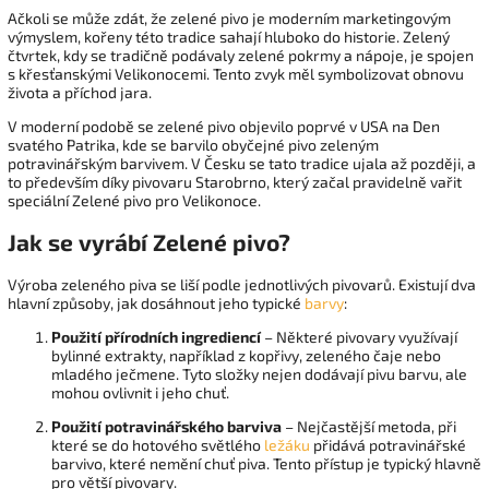
Ačkoli se může zdát, že zelené pivo je moderním marketingovým
výmyslem, kořeny této tradice sahají hluboko do historie. Zelený
čtvrtek, kdy se tradičně podávaly zelené pokrmy a nápoje, je spojen
s křesťanskými Velikonocemi. Tento zvyk měl symbolizovat obnovu
života a příchod jara.
V moderní podobě se zelené pivo objevilo poprvé v USA na Den
svatého Patrika, kde se barvilo obyčejné pivo zeleným
potravinářským barvivem. V Česku se tato tradice ujala až později, a
to především díky pivovaru Starobrno, který začal pravidelně vařit
speciální Zelené pivo pro Velikonoce.
Jak se vyrábí Zelené pivo?
Výroba zeleného piva se liší podle jednotlivých pivovarů. Existují dva
hlavní způsoby, jak dosáhnout jeho typické
barvy
:
Použití přírodních ingrediencí
– Některé pivovary využívají
bylinné extrakty, například z kopřivy, zeleného čaje nebo
mladého ječmene. Tyto složky nejen dodávají pivu barvu, ale
mohou ovlivnit i jeho chuť.
Použití potravinářského barviva
– Nejčastější metoda, při
které se do hotového světlého
ležáku
přidává potravinářské
barvivo, které nemění chuť piva. Tento přístup je typický hlavně
pro větší pivovary.