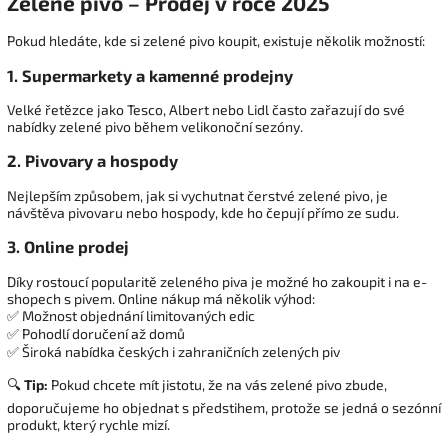
Zelené pivo – Prodej v roce 2025
Pokud hledáte, kde si zelené pivo koupit, existuje několik možností:
1. Supermarkety a kamenné prodejny
Velké řetězce jako Tesco, Albert nebo Lidl často zařazují do své
nabídky zelené pivo během velikonoční sezóny.
2. Pivovary a hospody
Nejlepším způsobem, jak si vychutnat čerstvé zelené pivo, je
návštěva pivovaru nebo hospody, kde ho čepují přímo ze sudu.
3. Online prodej
Díky rostoucí popularitě zeleného piva je možné ho zakoupit i na e-
shopech s pivem. Online nákup má několik výhod:
✅ Možnost objednání limitovaných edic
✅ Pohodlí doručení až domů
✅ Široká nabídka českých i zahraničních zelených piv
🔍
Tip:
Pokud chcete mít jistotu, že na vás zelené pivo zbude,
doporučujeme ho objednat s předstihem, protože se jedná o sezónní
produkt, který rychle mizí.