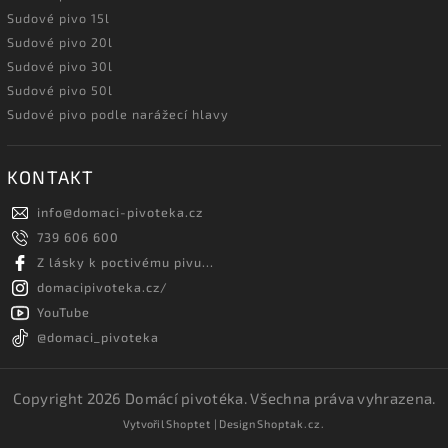
Sudové pivo 15l
Sudové pivo 20l
Sudové pivo 30l
Sudové pivo 50l
Sudové pivo podle narážecí hlavy
KONTAKT
info
@
domaci-pivoteka.cz
739 606 600
Z lásky k poctivému pivu...
domacipivoteka.cz/
YouTube
@domaci_pivoteka
Copyright 2026
Domácí pivotéka
. Všechna práva vyhrazena.
Vytvořil
Shoptet
| Design
Shoptak.cz.