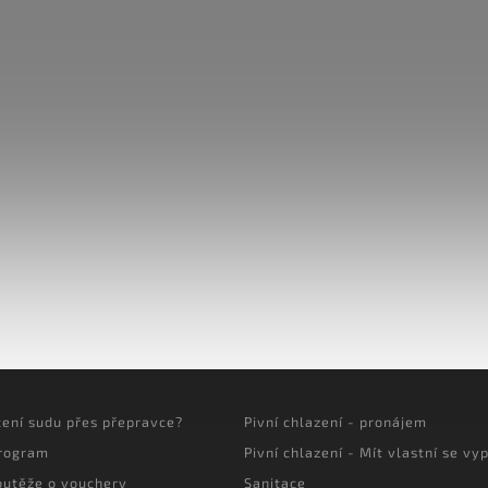
cení sudu přes přepravce?
Pivní chlazení - pronájem
program
Pivní chlazení - Mít vlastní se vyp
outěže o vouchery
Sanitace