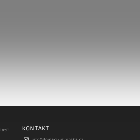
KONTAKT
latí!
info
@
domaci-pivoteka.cz