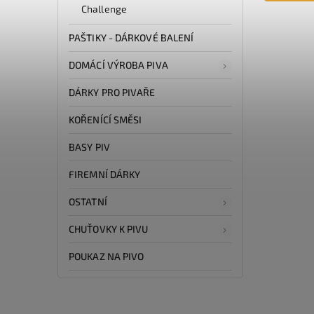
Challenge
PAŠTIKY - DÁRKOVÉ BALENÍ
DOMÁCÍ VÝROBA PIVA
DÁRKY PRO PIVAŘE
KOŘENÍCÍ SMĚSI
BASY PIV
FIREMNÍ DÁRKY
OSTATNÍ
CHUŤOVKY K PIVU
POUKAZ NA PIVO