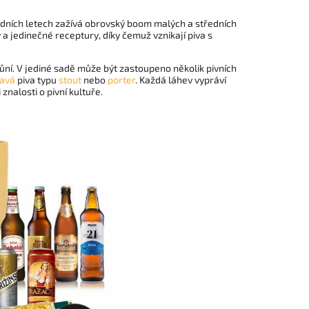
ledních letech zažívá obrovský boom malých a středních
 a jedinečné receptury, díky čemuž vznikají piva s
ůní. V jediné sadě může být zastoupeno několik pivních
avá
piva typu
stout
nebo
porter
. Každá láhev vypráví
znalosti o pivní kultuře.