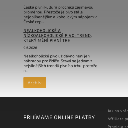
Česká pivní kultura prochází zajímavou
proměnou. Přestože je pivo stále
nejoblíbenějším alkoholickým nápojem v
České rep...
NEALKOHOLICKÉ A
NÍZKOALKOHOLICKÉ PIVO: TREND,
KTERÝ MĚNÍ PIVNÍ TRH
9.6.2026
Nealkoholické pivo už dávno není jen
náhradou pro řidiče. Stává se jedním z
nejsilnějších trendů pivního trhu, protože
o...
Archiv
Jak na vrá
PŘIJÍMÁME ONLINE PLATBY
Affiliate 
Pravidla s