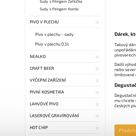
Sudy s fitingem Žehlička
Sudy s fitingem Kombi
PIVO V PLECHU
Dárek, k
Pivo v plechu - sady
Pivo v plechu 0,5l
Takový dáre
uspořádání 
pivovarech 
NEALKO
Další výhod
CRAFT BEER
nebo severn
limitované 
VÝČEPNÍ ZAŘÍZENÍ
Degustač
PIVNÍ KOSMETIKA
Degustační 
mu chcete d
LAHVOVÉ PIVO
českých pi
LASEROVÉ GRAVÍROVÁNÍ
HOT CHIP
Předch