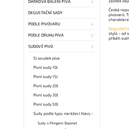
zážitek obj
DÁRKOVÁ BALENÍ PIVA
Česká repub
DEGUSTAČNÍ SADY
pivovarů. T
charaktere
PODLE PIVOVARU
Degustační
stylů – od 
PODLE DRUHU PIVA
příběh svéh
SUDOVÉ PIVO
5l soudek piva
Pivní sudy 10l
Pivní sudy 15l
Pivní sudy 20l
Pivní sudy 30l
Pivní sudy 50l
Sudy podle typu narážecí hlavy
Sudy s fitingem Bajonet