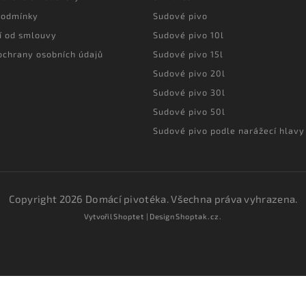
podmínky
Sudové pivo
í od smlouvy
Sudové pivo 10l
ochrany osobních údajů
Sudové pivo 15l
Sudové pivo 20l
Sudové pivo 30l
Sudové pivo 50l
Sudové pivo podle narážecí hlavy
Copyright 2026
Domácí pivotéka
. Všechna práva vyhrazena.
Vytvořil
Shoptet
| Design
Shoptak.cz.