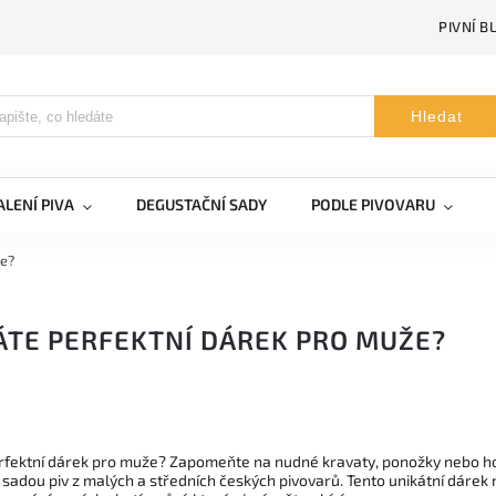
PIVNÍ B
Hledat
LENÍ PIVA
DEGUSTAČNÍ SADY
PODLE PIVOVARU
že?
ÁTE PERFEKTNÍ DÁREK PRO MUŽE?
rfektní dárek pro muže? Zapomeňte na nudné kravaty, ponožky nebo holen
sadou piv z malých a středních českých pivovarů. Tento unikátní dárek