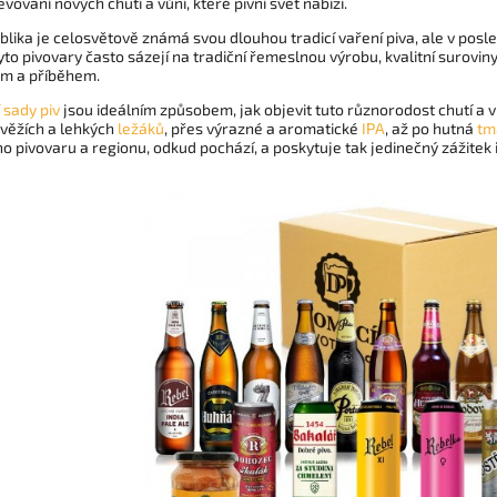
evování nových chutí a vůní, které pivní svět nabízí.
lika je celosvětově známá svou dlouhou tradicí vaření piva, ale v pos
yto pivovary často sázejí na tradiční řemeslnou výrobu, kvalitní suroviny
m a příběhem.
 sady piv
jsou ideálním způsobem, jak objevit tuto různorodost chutí a v
svěžích a lehkých
ležáků
, přes výrazné a aromatické
IPA
, až po hutná
tm
o pivovaru a regionu, odkud pochází, a poskytuje tak jedinečný zážitek i 