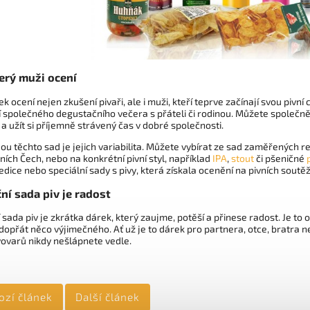
terý muži ocení
k ocení nejen zkušení pivaři, ale i muži, kteří teprve začínají svou piv
společného degustačního večera s přáteli či rodinou. Můžete společně 
a užít si příjemně strávený čas v dobré společnosti.
ou těchto sad je jejich variabilita. Můžete vybírat ze sad zaměřených r
ích Čech, nebo na konkrétní pivní styl, například
IPA
,
stout
či pšeničné
edice nebo speciální sady s pivy, která získala ocenění na pivních soutěž
ní sada piv je radost
sada piv je zkrátka dárek, který zaujme, potěší a přinese radost. Je to o
opřát něco výjimečného. Ať už je to dárek pro partnera, otce, bratra n
vovarů nikdy nešlápnete vedle.
ozí článek
Další článek