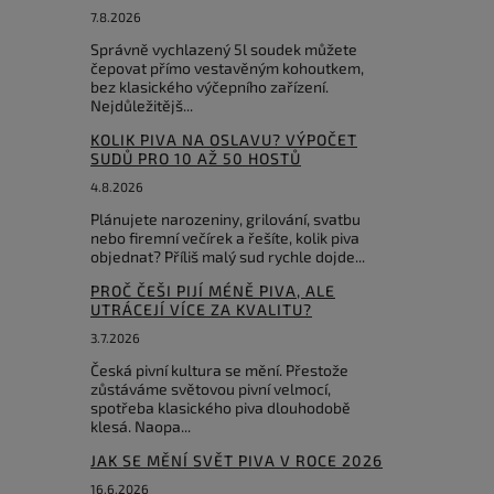
7.8.2026
Správně vychlazený 5l soudek můžete
čepovat přímo vestavěným kohoutkem,
bez klasického výčepního zařízení.
Nejdůležitějš...
KOLIK PIVA NA OSLAVU? VÝPOČET
SUDŮ PRO 10 AŽ 50 HOSTŮ
4.8.2026
Plánujete narozeniny, grilování, svatbu
nebo firemní večírek a řešíte, kolik piva
objednat? Příliš malý sud rychle dojde...
PROČ ČEŠI PIJÍ MÉNĚ PIVA, ALE
UTRÁCEJÍ VÍCE ZA KVALITU?
3.7.2026
Česká pivní kultura se mění. Přestože
zůstáváme světovou pivní velmocí,
spotřeba klasického piva dlouhodobě
klesá. Naopa...
JAK SE MĚNÍ SVĚT PIVA V ROCE 2026
16.6.2026