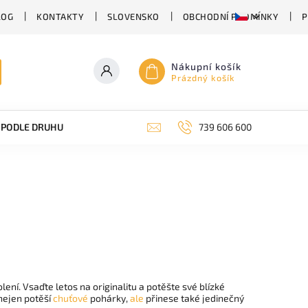
LOG
KONTAKTY
SLOVENSKO
OBCHODNÍ PODMÍNKY
P
Nákupní košík
Prázdný košík
PODLE DRUHU PIVA
SUDOVÉ PIVO
739 606 600
PIVO V PLECHU
í. Vsaďte letos na originalitu a potěšte své blízké
 nejen potěší
chuťové
pohárky,
ale
přinese také jedinečný