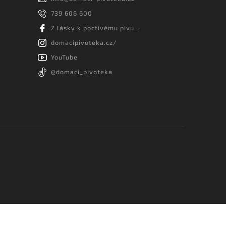
739 606 600
Z lásky k poctivému pivu...
domacipivoteka.cz/
YouTube
@domaci_pivoteka