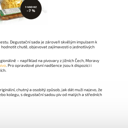
ní cestu. Degustační sada je zároveň skvělým impulsem k
hodnotit chutě, objevovat zajímavosti o jednotlivých
egionálně – například na pivovary z jižních Čech, Moravy
pivo
. Pro opravdové pivní nadšence jsou k dispozici i
ích.
riginální, chutný a osobitý způsob, jak dát muži najevo, že
ebo kolegu, s degustační sadou piv od malých a středních