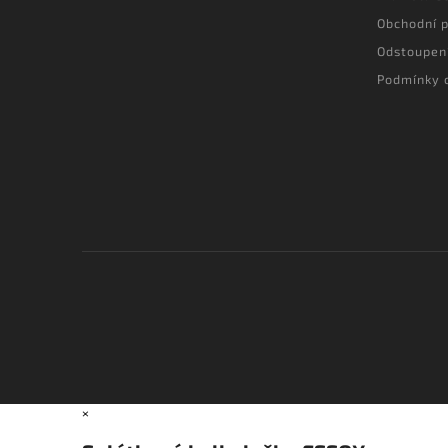
Obchodní 
Odstoupen
Podmínky 
×