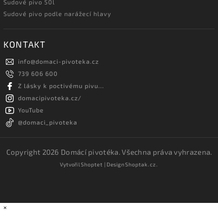
Sudové pivo 50l
Sudové pivo podle narážecí hlavy
KONTAKT
info
@
domaci-pivoteka.cz
739 606 600
Z lásky k poctivému pivu...
domacipivoteka.cz/
YouTube
@domaci_pivoteka
Copyright 2026
Domácí pivotéka
. Všechna práva vyhrazena.
Vytvořil
Shoptet
| Design
Shoptak.cz.
×