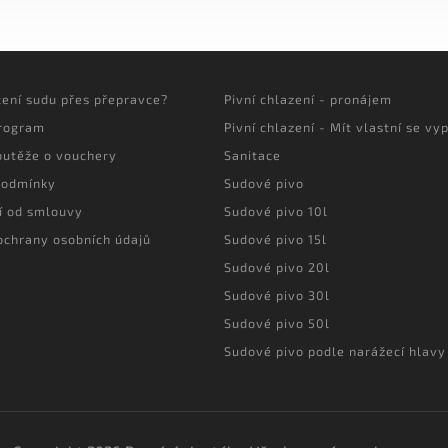
cení sudu přes přepravce?
Pivní chlazení - pronájem
program
Pivní chlazení - Mít vlastní se vyp
outěže o vouchery
Sanitace
podmínky
Sudové pivo
í od smlouvy
Sudové pivo 10l
ochrany osobních údajů
Sudové pivo 15l
Sudové pivo 20l
Sudové pivo 30l
Sudové pivo 50l
Sudové pivo podle narážecí hlavy