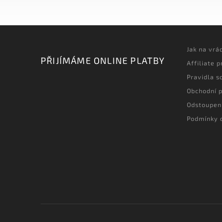
Jak na vrá
PŘIJÍMÁME ONLINE PLATBY
Affiliate 
Pravidla s
Obchodní 
Odstoupen
Podmínky 