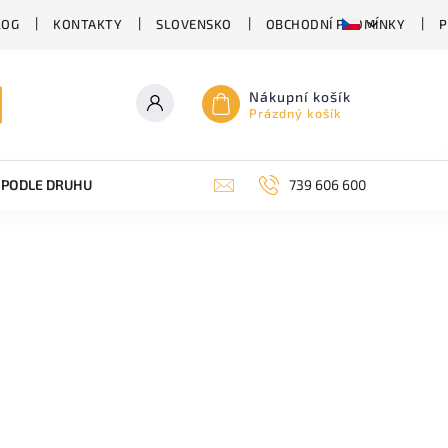
LOG
KONTAKTY
SLOVENSKO
OBCHODNÍ PODMÍNKY
P
Nákupní košík
Prázdný košík
PODLE DRUHU PIVA
SUDOVÉ PIVO
739 606 600
PIVO V PLECHU