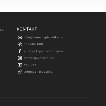
KONTAKT
latí!
info
@
domaci-pivoteka.cz
739 606 600
Z lásky k poctivému pivu...
domacipivoteka.cz/
YouTube
@domaci_pivoteka