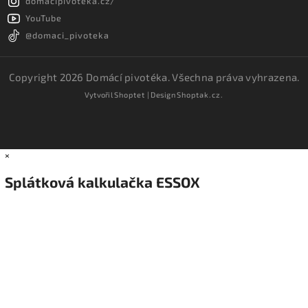
domacipivoteka.cz/
YouTube
@domaci_pivoteka
Copyright 2026
Domácí pivotéka
. Všechna práva vyhrazena.
Vytvořil
Shoptet
| Design
Shoptak.cz.
×
Splátková kalkulačka ESSOX