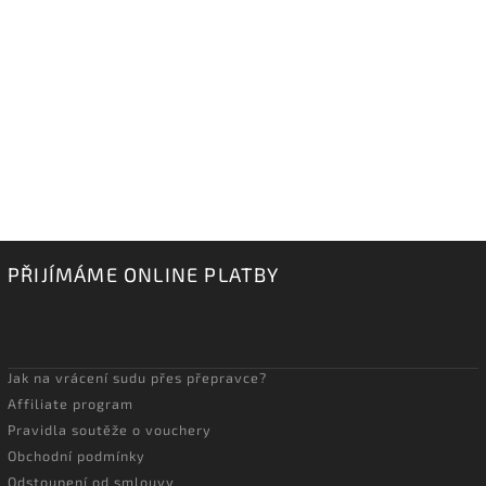
PŘIJÍMÁME ONLINE PLATBY
Jak na vrácení sudu přes přepravce?
Affiliate program
Pravidla soutěže o vouchery
Obchodní podmínky
Odstoupení od smlouvy