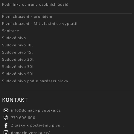
Podmínky ochrany osobních údajů
Pivní chlazení - pronájem
Pivní chlazení - Mít vlastní se vyplatí!
Sanitace
Sudové pivo
Sudové pivo 10l
Sudové pivo 15l
Sudové pivo 20l
Sudové pivo 30l
Sudové pivo 50l
Sudové pivo podle narážecí hlavy
KONTAKT
info
@
domaci-pivoteka.cz
739 606 600
Z lásky k poctivému pivu...
domacipivoteka.cz/