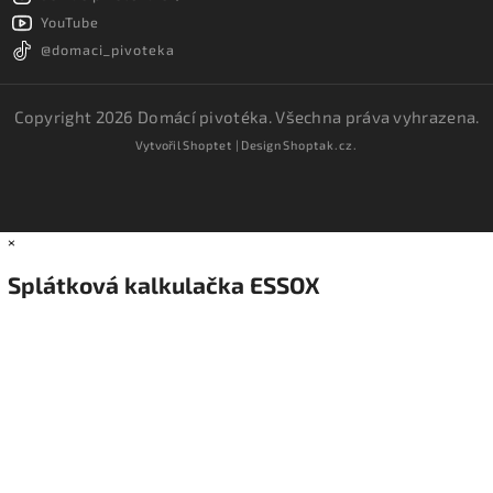
YouTube
@domaci_pivoteka
Copyright 2026
Domácí pivotéka
. Všechna práva vyhrazena.
Vytvořil
Shoptet
| Design
Shoptak.cz.
×
Splátková kalkulačka ESSOX