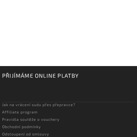
PŘIJÍMÁME ONLINE PLATBY
Jak na vrácení sudu přes přepravce?
Affiliate program
Pravidla soutěže o vouchery
Obchodní podmínky
Odstoupení od smlouvy