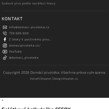
Sudové pivo podle narážecí hlavy
KONTAKT
info
@
domaci-pivoteka.cz
739 606 600
Z lásky k poctivému pivu...
domacipivoteka.cz/
YouTube
@domaci_pivoteka
Copyright 2026
Domácí pivotéka
. Všechna práva vyhrazena.
Vytvořil
Shoptet
| Design
Shoptak.cz.
×