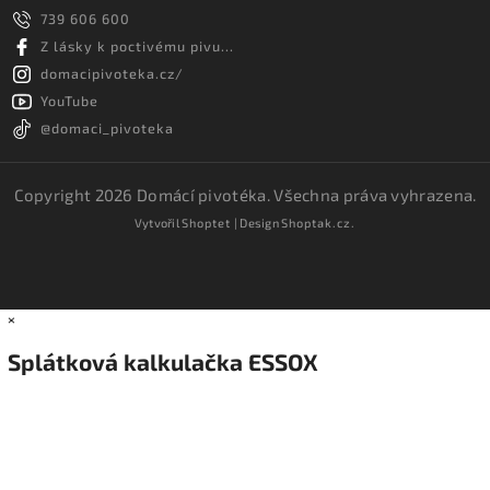
739 606 600
Z lásky k poctivému pivu...
domacipivoteka.cz/
YouTube
@domaci_pivoteka
Copyright 2026
Domácí pivotéka
. Všechna práva vyhrazena.
Vytvořil
Shoptet
| Design
Shoptak.cz.
×
Splátková kalkulačka ESSOX