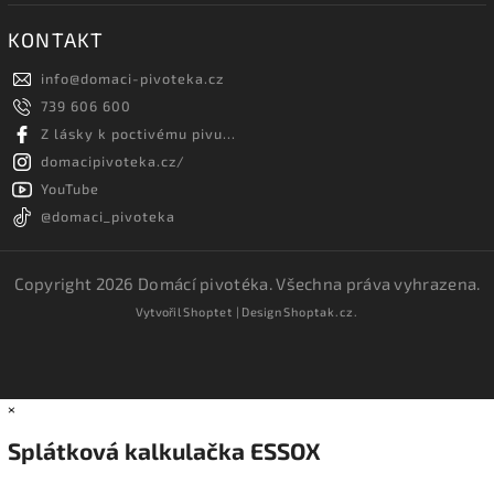
KONTAKT
info
@
domaci-pivoteka.cz
739 606 600
Z lásky k poctivému pivu...
domacipivoteka.cz/
YouTube
@domaci_pivoteka
Copyright 2026
Domácí pivotéka
. Všechna práva vyhrazena.
Vytvořil
Shoptet
| Design
Shoptak.cz.
×
Splátková kalkulačka ESSOX