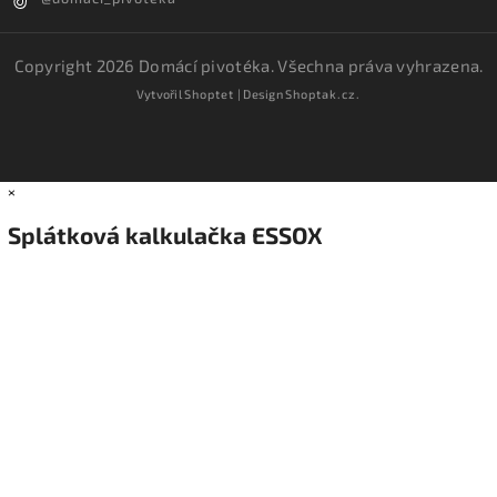
Copyright 2026
Domácí pivotéka
. Všechna práva vyhrazena.
Vytvořil
Shoptet
| Design
Shoptak.cz.
×
Splátková kalkulačka ESSOX