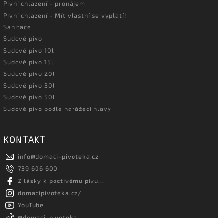
Pivní chlazení - pronájem
Pivní chlazení - Mít vlastní se vyplatí!
Sanitace
Sudové pivo
Sudové pivo 10l
Sudové pivo 15l
Sudové pivo 20l
Sudové pivo 30l
Sudové pivo 50l
Sudové pivo podle narážecí hlavy
KONTAKT
info
@
domaci-pivoteka.cz
739 606 600
Z lásky k poctivému pivu...
domacipivoteka.cz/
YouTube
@domaci_pivoteka