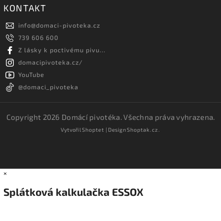
KONTAKT
info
@
domaci-pivoteka.cz
739 606 600
Z lásky k poctivému pivu...
domacipivoteka.cz/
YouTube
@domaci_pivoteka
Copyright 2026
Domácí pivotéka
. Všechna práva vyhrazena.
Vytvořil
Shoptet
| Design
Shoptak.cz.
×
Splátková kalkulačka ESSOX