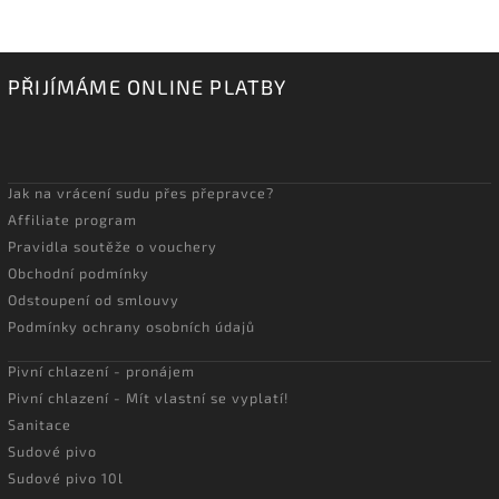
PŘIJÍMÁME ONLINE PLATBY
Jak na vrácení sudu přes přepravce?
Affiliate program
Pravidla soutěže o vouchery
Obchodní podmínky
Odstoupení od smlouvy
Podmínky ochrany osobních údajů
Pivní chlazení - pronájem
Pivní chlazení - Mít vlastní se vyplatí!
Sanitace
Sudové pivo
Sudové pivo 10l