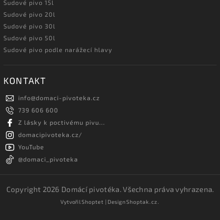
Sudové pivo 15l
Sudové pivo 20l
Sudové pivo 30l
Sudové pivo 50l
Sudové pivo podle narážecí hlavy
KONTAKT
info
@
domaci-pivoteka.cz
739 606 600
Z lásky k poctivému pivu...
domacipivoteka.cz/
YouTube
@domaci_pivoteka
Copyright 2026
Domácí pivotéka
. Všechna práva vyhrazena.
Vytvořil
Shoptet
| Design
Shoptak.cz.