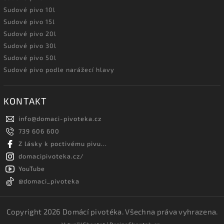
Sudové pivo 10l
Sudové pivo 15l
Sudové pivo 20l
Sudové pivo 30l
Sudové pivo 50l
Sudové pivo podle narážecí hlavy
KONTAKT
info
@
domaci-pivoteka.cz
739 606 600
Z lásky k poctivému pivu...
domacipivoteka.cz/
YouTube
@domaci_pivoteka
Copyright 2026
Domácí pivotéka
. Všechna práva vyhrazena.