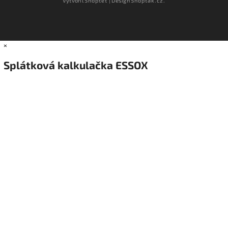
Vytvořil
Shoptet
| Design
Shoptak.cz.
×
Splátková kalkulačka ESSOX