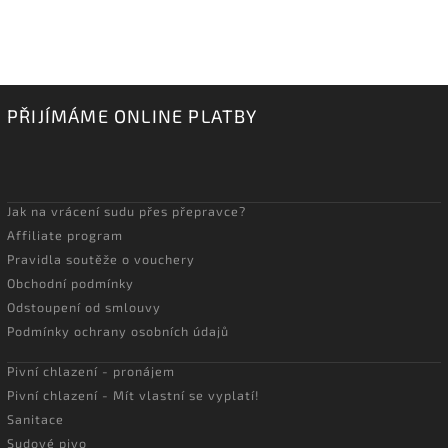
PŘIJÍMÁME ONLINE PLATBY
Jak na vrácení sudu přes přepravce?
Affiliate program
Pravidla soutěže o vouchery
Obchodní podmínky
Odstoupení od smlouvy
Podmínky ochrany osobních údajů
Pivní chlazení - pronájem
Pivní chlazení - Mít vlastní se vyplatí!
Sanitace
Sudové pivo