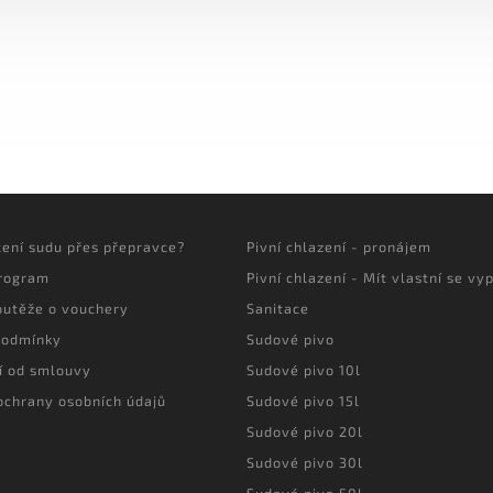
cení sudu přes přepravce?
Pivní chlazení - pronájem
program
Pivní chlazení - Mít vlastní se vyp
outěže o vouchery
Sanitace
podmínky
Sudové pivo
í od smlouvy
Sudové pivo 10l
ochrany osobních údajů
Sudové pivo 15l
Sudové pivo 20l
Sudové pivo 30l