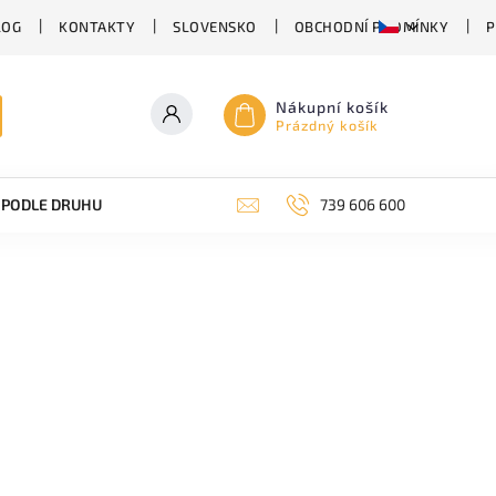
LOG
KONTAKTY
SLOVENSKO
OBCHODNÍ PODMÍNKY
P
Nákupní košík
Prázdný košík
PODLE DRUHU PIVA
SUDOVÉ PIVO
739 606 600
PIVO V PLECHU