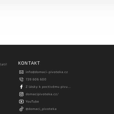
KONTAKT
latí!
info
@
domaci-pivoteka.cz
739 606 600
Z lásky k poctivému pivu...
domacipivoteka.cz/
YouTube
@domaci_pivoteka