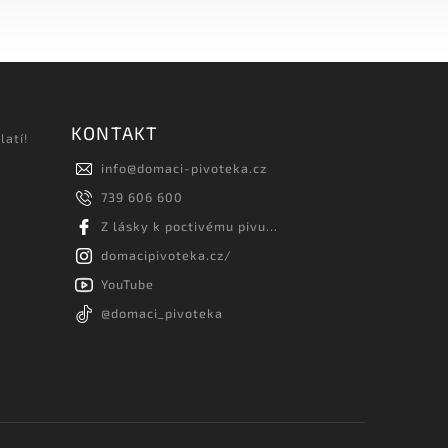
KONTAKT
latí!
info
@
domaci-pivoteka.cz
739 606 600
Z lásky k poctivému pivu...
domacipivoteka.cz/
YouTube
@domaci_pivoteka