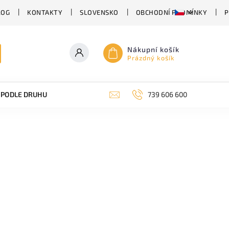
LOG
KONTAKTY
SLOVENSKO
OBCHODNÍ PODMÍNKY
P
Nákupní košík
Prázdný košík
PODLE DRUHU PIVA
SUDOVÉ PIVO
739 606 600
PIVO V PLECHU