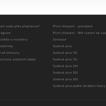
cení sudu přes přepravce?
Pivní chlazení - pronájem
program
Pivní chlazení - Mít vlastní se vyp
outěže o vouchery
Sanitace
podmínky
Sudové pivo
í od smlouvy
Sudové pivo 10l
ochrany osobních údajů
Sudové pivo 15l
Sudové pivo 20l
Sudové pivo 30l
Sudové pivo 50l
Sudové pivo podle narážecí hlavy