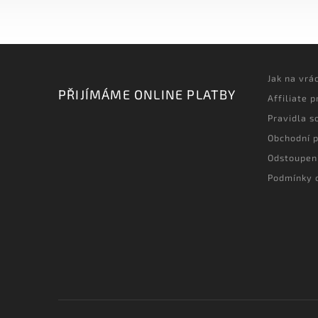
Jak na vrá
PŘIJÍMÁME ONLINE PLATBY
Affiliate 
Pravidla s
Obchodní 
Odstoupen
Podmínky 