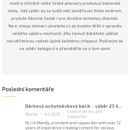
malé a středně velké české pivovary produkují dokonalé
moky. Váš výběr by se tudíž měl zaměřovat tímto směrem,
protože šikovné české ruce zkrátka nemohou zklamat.
Na e-shopu domaci-pivoteka.cz se budete těšit z opravdu
velkého výběru možností, díky čemuž dokážete udělat
neuvěřitelnou radost úplně každému chlapovi. Podívejte se
na výběr kategorií a přesvědčte se o tom sami.
Poslední komentáře
Dárkový ochutnávkový balík - výběr 25 špičkových ležáků a speciálů
Content Writer and
Mandy
|
4.5.2026
|
Copywriter
Hi, I'm Mandy, a content and copywriter with over 12
years of experience creating content for various