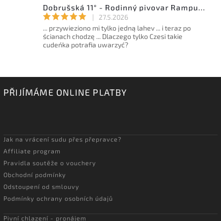
Dobrušská 11° - Rodinný pivovar Rampušák - 15l sud
|
27.5.2026
... przywieziono mi tylko jedną lahev ... i teraz po
ścianach chodzę ... Dlaczego tylko Czesi takie
cudeńka potrafia uwarzyć?
PŘIJÍMÁME ONLINE PLATBY
Jak na vrácení sudu přes přepravce?
Affiliate program
Pravidla soutěže o vouchery
Obchodní podmínky
Odstoupení od smlouvy
Podmínky ochrany osobních údajů
Pivní chlazení - pronájem