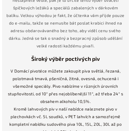
nešlápnete vedle, pak je to určitě tento výběr dvaceti
špičkových ležáků a speciálů zabalených v dárkovém
balíku. Velkou výhodou je fakt, že účtenka vám přijde pouze
do e-mailu, takže se nemusíte bát poslat krabici ihned na
adresu obdarovávaného bez toho, aby viděl cenu svého
dárku. Jedná se tak o snadný a bezpracný způsob udělání
velké radosti každému pivaři.
Široký výběr poctivých piv
V Domácí pivotéce můžete zakoupit piva světlá, řezaná,
polotmavá tmavá, pšeničná, žitná, ovesná, ochucená i
všemožné speciály. Pivo nabízíme v různých úrovních
stupňovitosti, od 10° přes nejoblíbenější 11°, až třeba 24° s
obsahem alkoholu 10,5%.
Kromě lahvových piv v naší nabídce naleznete pivo v
plechovkách vč. 5L soudků, v PET lahvích a samozřejmě
kompletní nabídku sudového piva 10L, 15L, 20L, 30L až po