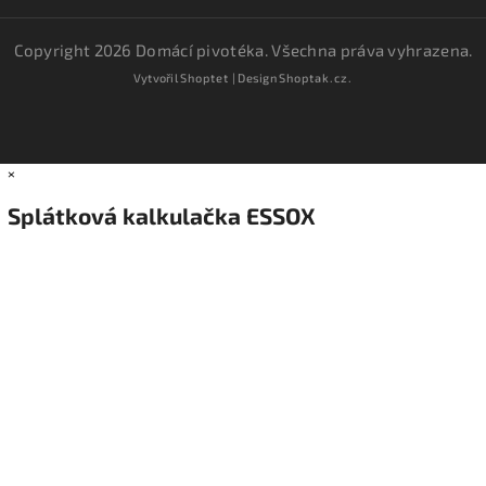
Copyright 2026
Domácí pivotéka
. Všechna práva vyhrazena.
Vytvořil
Shoptet
| Design
Shoptak.cz.
×
Splátková kalkulačka ESSOX