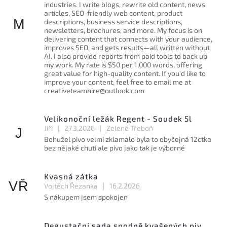
industries. I write blogs, rewrite old content, news
articles, SEO-friendly web content, product
M
descriptions, business service descriptions,
newsletters, brochures, and more. My focus is on
delivering content that connects with your audience,
improves SEO, and gets results—all written without
AI. I also provide reports from paid tools to back up
my work. My rate is $50 per 1,000 words, offering
great value for high-quality content. If you'd like to
improve your content, feel free to email me at
creativeteamhire@outlook.com
Velikonoční ležák Regent - Soudek 5l
Jiří
|
27.3.2026
|
Zelené Třeboň
J
Bohužel pivo velmi zklamalo byla to obyčejná 12ctka
bez nějaké chuti ale pivo jako tak je výborné
Kvasná zátka
VŘ
Vojtěch Řezanka
|
16.2.2026
S nákupem jsem spokojen
Degustační sada spodně kvašených piv 11° - 4 x 1l