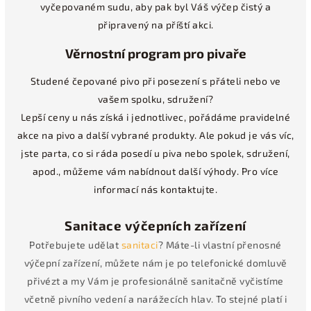
vyčepovaném sudu, aby pak byl Váš výčep čistý a
připravený na příští akci.
Věrnostní program pro pivaře
Studené čepované pivo při posezení s přáteli nebo ve
vašem spolku, sdružení?
Lepší ceny u nás získá i jednotlivec, pořádáme pravidelné
akce na pivo a další vybrané produkty. Ale pokud je vás víc,
jste parta, co si ráda posedí u piva nebo spolek, sdružení,
apod., můžeme vám nabídnout další výhody. Pro více
informací nás kontaktujte.
Sanitace výčepních zařízení
Potřebujete udělat
sanitaci
? Máte-li vlastní přenosné
výčepní zařízení, můžete nám je po telefonické domluvě
přivézt a my Vám je profesionálně sanitačně vyčistíme
včetně pivního vedení a narážecích hlav. To stejné platí i