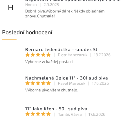
Honza
|
2.9.2025
H
Dobrá piva.Výborný dárek.Někdy objednám
znovu.Chutnala!
Poslední hodnocení
Bernard Jedenáctka - soudek 5l
|
Piotr Hanczaruk
|
13.7.2026
Vyborne w każdej postaci !
Nachmelená Opice 11° - 30l sud piva
|
Pavel Mareček
|
17.6.2026
Výborné pivo,všem chutnalo.
11° Jako Křen - 50L sud piva
|
Tomáš Vávra
|
17.6.2026