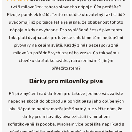
tváři milovníkovi tohoto slavného nápoje. Čím potěšíte?
Pivo je pamlsek králů. Tento neoddiskutovatelný fakt si lidé
uvědomují již po tisíce let a je jasné, že oblíbenost tohoto
nápoje nikdy nevyhasne. Pro vyhlášené české pivo tento
fakt platí dvojnásob, protože se chlubíme těmi nejlepšími
pivovary na celém světě. Každý z nás bezesporu zná
milovníka pořádně vychlazeného zrzka. Co takovému
člověku dopřát ke svátku, narozeninám či jiným
příležitostem?
Dárky pro milovníky piva
Při přemýšlení nad dárkem pro takové jedince vás zajisté
napadne skočit do obchodu a pořídit basu jeho oblíbených
piv. Nápad to není samozřejmě špatný, ale věřte nám, že
dárky pro milovníky piva existují i v mnohem
sofistikovanější podobě. Mnohem více potěšíte například s
výběrem několika prémiových moků v jednom dárkovém