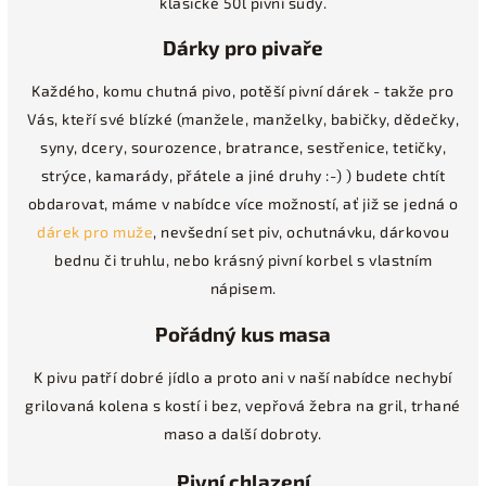
klasické 50l pivní sudy.
Dárky pro pivaře
Každého, komu chutná pivo, potěší pivní dárek - takže pro
Vás, kteří své blízké (manžele, manželky, babičky, dědečky,
syny, dcery, sourozence, bratrance, sestřenice, tetičky,
strýce, kamarády, přátele a jiné druhy :-) ) budete chtít
obdarovat, máme v nabídce více možností, ať již se jedná o
dárek pro muže
, nevšední set piv, ochutnávku, dárkovou
bednu či truhlu, nebo krásný pivní korbel s vlastním
nápisem.
Pořádný kus masa
K pivu patří dobré jídlo a proto ani v naší nabídce nechybí
grilovaná kolena s kostí i bez, vepřová žebra na gril, trhané
maso a další dobroty.
Pivní chlazení