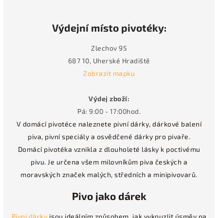
Výdejní místo pivotéky:
Zlechov 95
687 10, Uherské Hradiště
Zobrazit mapku
Výdej zboží:
Pá: 9:00 - 17:00hod.
V domácí pivotéce naleznete pivní dárky, dárkové balení
piva, pivní speciály a osvědčené dárky pro pivaře.
Domácí pivotéka vznikla z dlouholeté lásky k poctivému
pivu. Je určena všem milovníkům piva českých a
moravských značek malých, středních a minipivovarů.
Pivo jako dárek
Pivní dárky
jsou ideálním způsobem, jak vykouzlit úsměv na