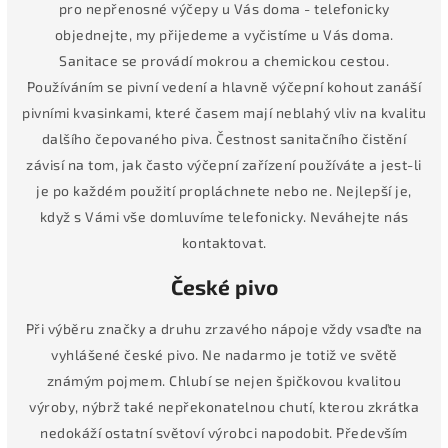
pro nepřenosné výčepy u Vás doma - telefonicky
objednejte, my přijedeme a vyčistíme u Vás doma.
Sanitace se provádí mokrou a chemickou cestou.
Používáním se pivní vedení a hlavně výčepní kohout zanáší
pivními kvasinkami, které časem mají neblahý vliv na kvalitu
dalšího čepovaného piva. Čestnost sanitačního čistění
závisí na tom, jak často výčepní zařízení používáte a jest-li
je po každém použití propláchnete nebo ne. Nejlepší je,
když s Vámi vše domluvíme telefonicky. Neváhejte nás
kontaktovat.
České pivo
Při výběru značky a druhu zrzavého nápoje vždy vsaďte na
vyhlášené české pivo. Ne nadarmo je totiž ve světě
známým pojmem. Chlubí se nejen špičkovou kvalitou
výroby, nýbrž také nepřekonatelnou chutí, kterou zkrátka
nedokáží ostatní světoví výrobci napodobit. Především