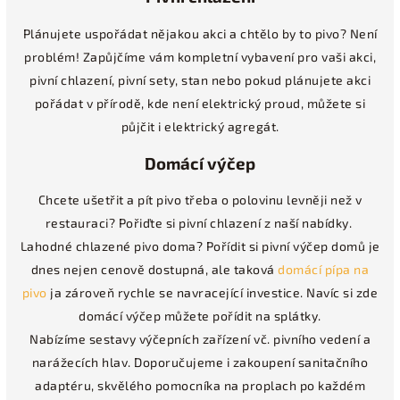
Plánujete uspořádat nějakou akci a chtělo by to pivo? Není
problém! Zapůjčíme vám kompletní vybavení pro vaši akci,
pivní chlazení, pivní sety, stan nebo pokud plánujete akci
pořádat v přírodě, kde není elektrický proud, můžete si
půjčit i elektrický agregát.
Domácí výčep
Chcete ušetřit a pít pivo třeba o polovinu levněji než v
restauraci? Pořiďte si pivní chlazení z naší nabídky.
Lahodné chlazené pivo doma?
Pořídit si pivní výčep domů je
dnes nejen cenově dostupná, ale taková
domácí pípa na
pivo
ja zároveň rychle se navracející investice. Navíc si zde
domácí výčep můžete pořídit na splátky.
Nabízíme sestavy výčepních zařízení vč. pivního vedení a
narážecích hlav. Doporučujeme i zakoupení sanitačního
adaptéru, skvělého pomocníka na proplach po každém