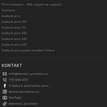
Pivní chlazení - Mít vlastní se vyplatí!
Sanitace
Sudové pivo
Sudové pivo 10l
Sudové pivo 15l
Sudové pivo 20l
Sudové pivo 30l
Sudové pivo 50l
Sudové pivo podle narážecí hlavy
KONTAKT
info
@
domaci-pivoteka.cz
739 606 600
Z lásky k poctivému pivu...
domacipivoteka.cz/
YouTube
@domaci_pivoteka