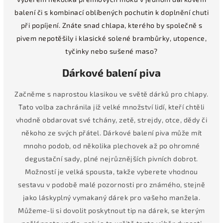
balení či s kombinací oblíbených pochutin k doplnění chuti
při popíjení. Znáte snad chlapa, kterého by společně s
pivem nepotěšily i klasické solené brambůrky, utopence,
tyčinky nebo sušené maso?
Dárkové balení piva
Začněme s naprostou klasikou ve světě dárků pro chlapy.
Tato volba zachránila již velké množství lidí, kteří chtěli
vhodně obdarovat své tchány, zetě, strejdy, otce, dědy či
někoho ze svých přátel. Dárkové balení piva může mít
mnoho podob, od několika plechovek až po ohromné
degustační sady, plné nejrůznějších pivních dobrot.
Možností je velká spousta, takže vyberete vhodnou
sestavu v podobě malé pozornosti pro známého, stejně
jako láskyplný vymakaný dárek pro vašeho manžela.
Můžeme-li si dovolit poskytnout tip na dárek, se kterým