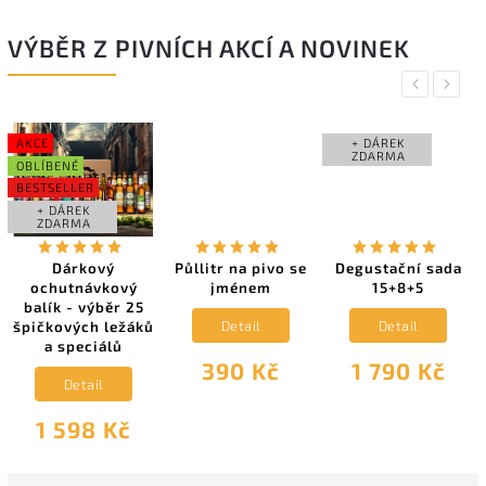
VÝBĚR Z PIVNÍCH AKCÍ A NOVINEK
Previous
Next
AKCE
+ DÁREK
ZDARMA
OBLÍBENÉ
BESTSELLER
+ DÁREK
ZDARMA
Dárkový
Půllitr na pivo se
Degustační sada
ochutnávkový
jménem
15+8+5
balík - výběr 25
Detail
Detail
špičkových ležáků
a speciálů
390 Kč
1 790 Kč
Detail
1 598 Kč