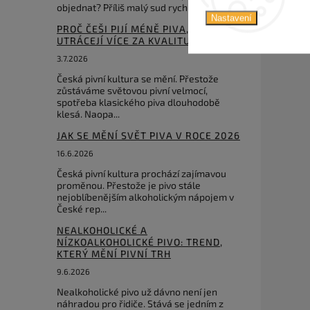
objednat? Příliš malý sud rychle dojde...
Nastavení
PROČ ČEŠI PIJÍ MÉNĚ PIVA, ALE
UTRÁCEJÍ VÍCE ZA KVALITU?
3.7.2026
Česká pivní kultura se mění. Přestože
zůstáváme světovou pivní velmocí,
spotřeba klasického piva dlouhodobě
klesá. Naopa...
JAK SE MĚNÍ SVĚT PIVA V ROCE 2026
16.6.2026
Česká pivní kultura prochází zajímavou
proměnou. Přestože je pivo stále
nejoblíbenějším alkoholickým nápojem v
České rep...
NEALKOHOLICKÉ A
NÍZKOALKOHOLICKÉ PIVO: TREND,
KTERÝ MĚNÍ PIVNÍ TRH
9.6.2026
Nealkoholické pivo už dávno není jen
náhradou pro řidiče. Stává se jedním z