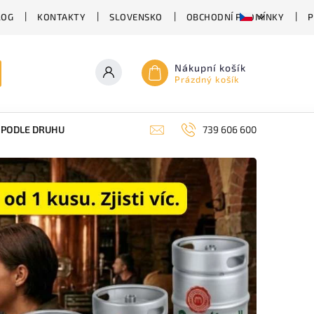
LOG
KONTAKTY
SLOVENSKO
OBCHODNÍ PODMÍNKY
P
Nákupní košík
Prázdný košík
PODLE DRUHU PIVA
SUDOVÉ PIVO
739 606 600
PIVO V PLECHU