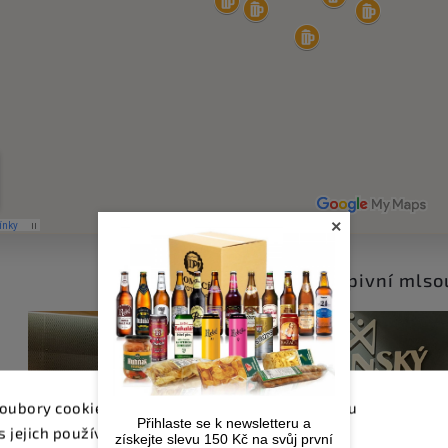
×
Zdraví vás pivní mlsou
oubory cookie. Dalším procházením tohoto webu
Přihlaste se k newsletteru a
s jejich používáním.. Více informací
zde
.
získejte slevu 150 Kč na svůj první