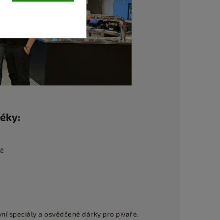
téky:
tě
vní speciály a osvědčené dárky pro pivaře.