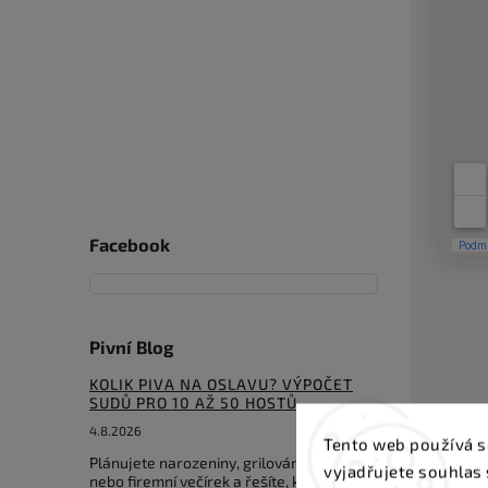
Facebook
Pivní Blog
KOLIK PIVA NA OSLAVU? VÝPOČET
SUDŮ PRO 10 AŽ 50 HOSTŮ
4.8.2026
Tento web používá s
Plánujete narozeniny, grilování, svatbu
vyjadřujete souhlas 
nebo firemní večírek a řešíte, kolik piva