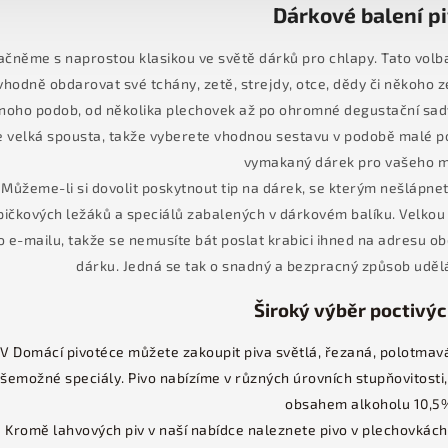
Dárkové balení p
ačněme s naprostou klasikou ve světě dárků pro chlapy. Tato volba z
vhodně obdarovat své tchány, zetě, strejdy, otce, dědy či někoho z
oho podob, od několika plechovek až po ohromné degustační sady,
e velká spousta, takže vyberete vhodnou sestavu v podobě malé p
vymakaný dárek pro vašeho m
Můžeme-li si dovolit poskytnout tip na dárek, se kterým nešlápnete
pičkových ležáků a speciálů zabalených v dárkovém balíku. Velkou
o e-mailu, takže se nemusíte bát poslat krabici ihned na adresu 
dárku. Jedná se tak o snadný a bezpracný způsob udělá
Široký výběr poctivýc
V Domácí pivotéce můžete zakoupit piva světlá, řezaná, polotmavá
šemožné speciály. Pivo nabízíme v různých úrovních stupňovitosti, 
obsahem alkoholu 10,5
Kromě lahvových piv v naší nabídce naleznete pivo v plechovkách