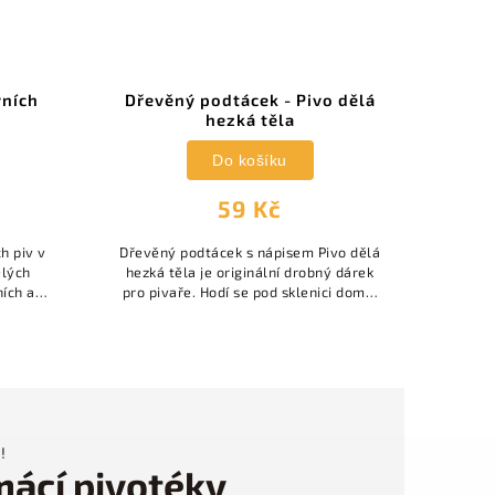
vních
Dřevěný podtácek - Pivo dělá
Bern
hezká těla
Do košíku
59 Kč
h piv v
Dřevěný podtácek s nápisem Pivo dělá
BERNAR
ělých
hezká těla je originální drobný dárek
s je
ních a
pro pivaře. Hodí se pod sklenici doma,
výra
různé
v pivním koutku i jako doplněk k
přidá
...
dárkovému balení piva.
!
mácí pivotéky