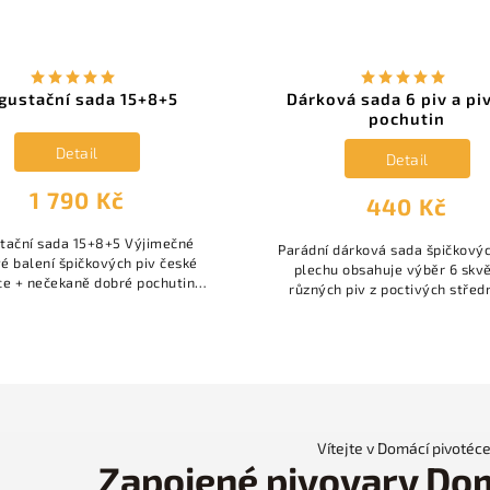
gustační sada 15+8+5
Dárková sada 6 piv a pi
pochutin
Detail
Detail
1 790 Kč
440 Kč
tační sada 15+8+5 Výjimečné
Parádní dárková sada špičkovýc
é balení špičkových piv české
plechu obsahuje výběr 6 skv
ce + nečekaně dobré pochutiny
různých piv z poctivých střed
vu od malých, ale domácích
malých českých pivovarů a 3 
 dobrůtek. Zkrátka set plný...
chutovčičky. Pivo i chuťovky
Vítejte v Domácí pivotéce
Zapojené pivovary Do