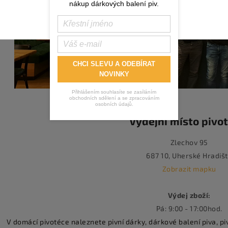
nákup dárkových balení piv.
CHCI SLEVU A ODEBÍRAT
NOVINKY
Přihlášením souhlasíte se zasíláním
obchodních sdělení a se zpracováním
osobních údajů.
Výdejní místo pivo
Zlechov 95
687 10, Uherské Hradiš
Zobrazit mapku
Výdej zboží:
Pá: 9:00 - 17:00hod.
V domácí pivotéce naleznete pivní dárky, dárkové balení piva, pi