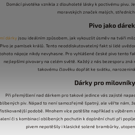
Domácí pivotéka vznikla z dlouholeté lásky k poctivému pivu. 
moravských značek malých, středních 
Pivo jako dárek
vní dárky
jsou ideálním způsobem, jak vykouzlit úsměv na tváři mil
Pivo je pamlsek králů. Tento neoddiskutovatelný fakt si lidé uvědomu
tohoto nápoje nikdy nevyhasne. Pro vyhlášené české pivo tento fak
nejlepšími pivovary na celém světě. Každý z nás bezesporu zná
takovému člověku dopřát ke svátku, narozeniná
Dárky pro milovníky
Při přemýšlení nad dárkem pro takové jedince vás zajisté napad
blíbených piv. Nápad to není samozřejmě špatný, ale věřte nám, že
fistikovanější podobě. Mnohem více potěšíte například s výběre
alení či s kombinací oblíbených pochutin k doplnění chuti při popí
pivem nepotěšily i klasické solené brambůrky, utope