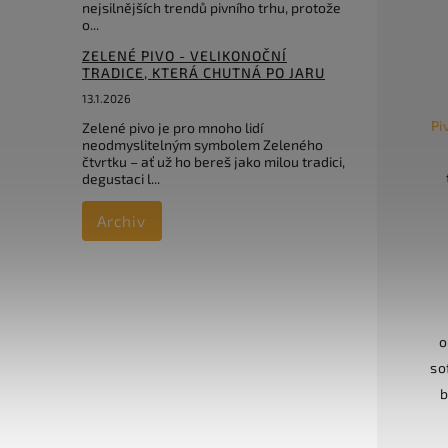
nejsilnějších trendů pivního trhu, protože
o...
ZELENÉ PIVO - VELIKONOČNÍ
TRADICE, KTERÁ CHUTNÁ PO JARU
13.1.2026
Pi
Zelené pivo je pro mnoho lidí
neodmyslitelným symbolem Zeleného
čtvrtku – ať už ho bereš jako milou tradici,
degustaci l...
Archiv
o
so
b