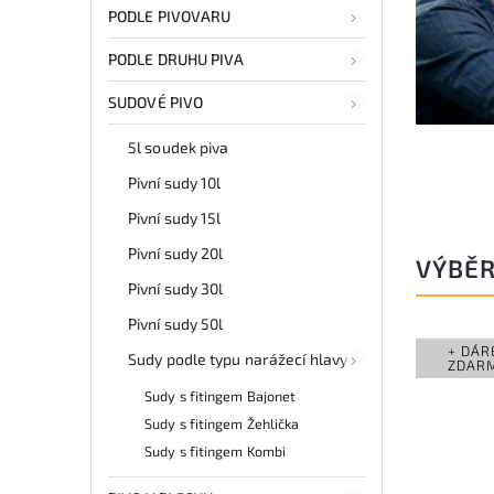
PODLE PIVOVARU
PODLE DRUHU PIVA
SUDOVÉ PIVO
5l soudek piva
Pivní sudy 10l
Pivní sudy 15l
Pivní sudy 20l
VÝBĚR
Pivní sudy 30l
Pivní sudy 50l
+ DÁR
Sudy podle typu narážecí hlavy
ZDAR
Sudy s fitingem Bajonet
Sudy s fitingem Žehlička
Sudy s fitingem Kombi