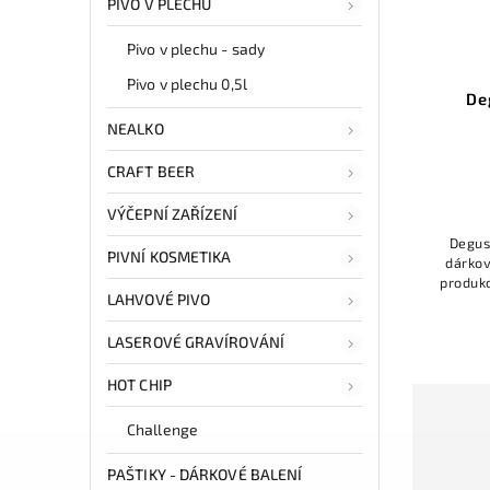
PIVO V PLECHU
Pivo v plechu - sady
Pivo v plechu 0,5l
ík -
Půllitr na pivo se jménem
De
ků a
NEALKO
Detail
CRAFT BEER
390 Kč
VÝČEPNÍ ZAŘÍZENÍ
Půllitr na pivo se jménem je originální
Degus
PIVNÍ KOSMETIKA
a osobní dárek pro každého muže.
dárkov
ýběr
Skvělý nápad na narozeniny, svátek
produk
žijte
LAHVOVÉ PIVO
nebo jen tak pro radost! Druh
k pi
ků a
sklenice: Pivní půllitr TUBINGER 0,5...
výrobců
ých a
LASEROVÉ GRAVÍROVÁNÍ
HOT CHIP
Challenge
PAŠTIKY - DÁRKOVÉ BALENÍ