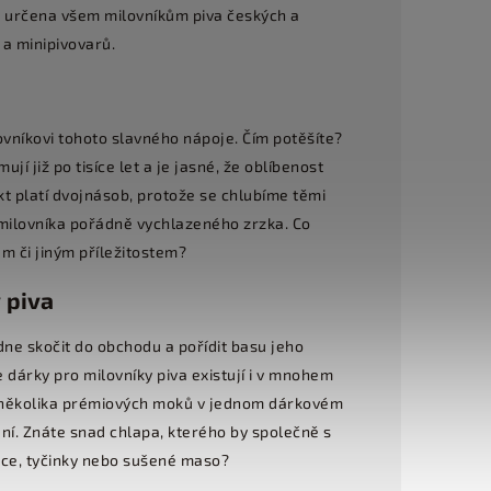
Je určena všem milovníkům piva českých a
a minipivovarů.
ovníkovi tohoto slavného nápoje. Čím potěšíte?
jí již po tisíce let a je jasné, že oblíbenost
t platí dvojnásob, protože se chlubíme těmi
 milovníka pořádně vychlazeného zrzka. Co
m či jiným příležitostem?
 piva
ne skočit do obchodu a pořídit basu jeho
 dárky pro milovníky piva existují i v mnohem
m několika prémiových moků v jednom dárkovém
jení. Znáte snad chlapa, kterého by společně s
nce, tyčinky nebo sušené maso?