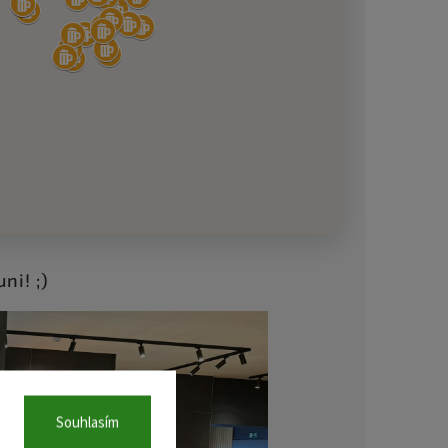
ni! ;)
Souhlasím