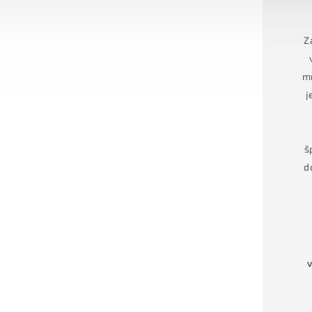
Z
mn
j
š
d
v