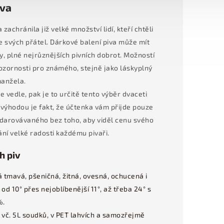
iva
achránila již velké množství lidí, kteří chtěli
e svých přátel. Dárkové balení piva může mít
 plné nejrůznějších pivních dobrot. Možností
ozornosti pro známého, stejně jako láskyplný
anžela.
 vedle, pak je to určitě tento výběr dvaceti
 výhodou je fakt, že účtenka vám přijde pouze
obdarovávaného bez toho, aby viděl cenu svého
ní velké radosti každému pivaři.
h piv
 tmavá, pšeničná, žitná, ovesná, ochucená i
od 10° přes nejoblíbenější 11°, až třeba 24° s
%.
 vč. 5L soudků, v PET lahvích a samozřejmě