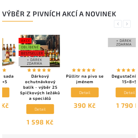
VÝBĚR Z PIVNÍCH AKCÍ A NOVINEK
Previous
Next
AKCE
+ DÁREK
ZDARMA
OBLÍBENÉ
BESTSELLER
+ DÁREK
ZDARMA
Dárkový
Půllitr na pivo se
Degustační sada
ochutnávkový
jménem
15+8+5
balík - výběr 25
Detail
Detail
špičkových ležáků
a speciálů
390 Kč
1 790 Kč
Detail
1 598 Kč