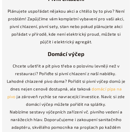
Plánujete uspořádat nějakou akci a chtělo by to pivo? Není
problém! Zapůjčíme vám kompletní vybavení pro vaši akci,
pivní chlazení, pivní sety, stan nebo pokud plánujete akci
pořádat v přírodě, kde není elektrický proud, můžete si
půjčit i elektrický agregát.
Domácí výčep
Chcete ušetřit a pít pivo třeba o polovinu levněji než v
restauraci? Pořiďte si pivní chlazení z naší nabídky.
Lahodné chlazené pivo doma?
Pořídit si pivní výčep domů je
dnes nejen cenově dostupná, ale taková
domácí pípa na
pivo
ja zároveň rychle se navracející investice. Navíc si zde
domácí výčep můžete pořídit na splátky.
Nabízíme sestavy výčepních zařízení vč. pivního vedení a
narážecích hlav. Doporučujeme i zakoupení sanitačního
adaptéru, skvělého pomocníka na proplach po každém