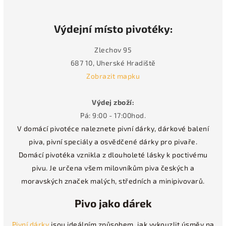
Výdejní místo pivotéky:
Zlechov 95
687 10, Uherské Hradiště
Zobrazit mapku
Výdej zboží:
Pá: 9:00 - 17:00hod.
V domácí pivotéce naleznete pivní dárky, dárkové balení
piva, pivní speciály a osvědčené dárky pro pivaře.
Domácí pivotéka vznikla z dlouholeté lásky k poctivému
pivu. Je určena všem milovníkům piva českých a
moravských značek malých, středních a minipivovarů.
Pivo jako dárek
Pivní dárky
jsou ideálním způsobem, jak vykouzlit úsměv na