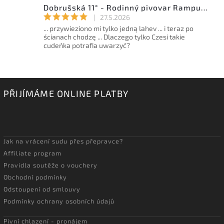
Dobrušská 11° - Rodinný pivovar Rampušák - 15l sud
|
27.5.2026
... przywieziono mi tylko jedną lahev ... i teraz po
ścianach chodzę ... Dlaczego tylko Czesi takie
cudeńka potrafia uwarzyć?
PŘIJÍMÁME ONLINE PLATBY
Jak na vrácení sudu přes přepravce?
Affiliate program
Pravidla soutěže o vouchery
Obchodní podmínky
Odstoupení od smlouvy
Podmínky ochrany osobních údajů
Pivní chlazení - pronájem