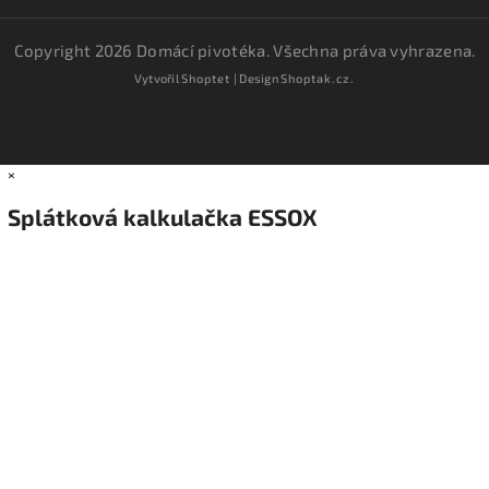
Copyright 2026
Domácí pivotéka
. Všechna práva vyhrazena.
Vytvořil
Shoptet
| Design
Shoptak.cz.
×
Splátková kalkulačka ESSOX