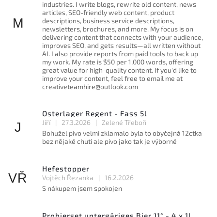
industries. I write blogs, rewrite old content, news
articles, SEO-friendly web content, product
M
descriptions, business service descriptions,
newsletters, brochures, and more. My focus is on
delivering content that connects with your audience,
improves SEO, and gets results—all written without
AI. I also provide reports from paid tools to back up
my work. My rate is $50 per 1,000 words, offering
great value for high-quality content. If you'd like to
improve your content, feel free to email me at
creativeteamhire@outlook.com
Osterlager Regent - Fass 5l
Jiří
|
27.3.2026
|
Zelené Třeboň
J
Bohužel pivo velmi zklamalo byla to obyčejná 12ctka
bez nějaké chuti ale pivo jako tak je výborné
Hefestopper
VŘ
Vojtěch Řezanka
|
16.2.2026
S nákupem jsem spokojen
Probierset untergäriges Bier 11° - 4 x 1l