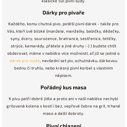
klasické 50l pivní sudy.
Dárky pro pivaře
Každého, komu chutná pivo, potěší pivní dárek - takže pro
Vás, kteří své blízké (manžele, manželky, babičky, dědečky,
syny, dcery, sourozence, bratrance, sestřenice, tetičky,
strýce, kamarády, přátele a jiné druhy :-) ) budete chtít
obdarovat, máme v nabídce více možností, ať již se jedná o
dárek pro muže
, nevšední set piv, ochutnávku, dárkovou
bednu či truhlu, nebo krásný pivní korbel s vlastním
nápisem.
Pořádný kus masa
K pivu patří dobré jídlo a proto ani v naší nabídce nechybí
grilovaná kolena s kostí i bez, vepřová žebra na gril, trhané
maso a další dobroty.
Pivní chlazení