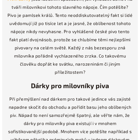
tváři milovníkovi tohoto slavného nápoje. Čím potěšíte?
Pivo je pamlsek králů. Tento neoddiskutovatelný fakt si lidé
uvědomují již po tisíce let a je jasné, že oblíbenost tohoto
nápoje nikdy nevyhasne. Pro vyhlášené české pivo tento
fakt platí dvojnásob, protože se chlubíme těmi nejlepšími
pivovary na celém světě. Každý z nás bezesporu zná
milovníka pořádně vychlazeného zrzka. Co takovému
člověku dopřát ke svátku, narozeninám či jiným
příležitostem?
Dárky pro milovníky piva
Při přemýšlení nad dárkem pro takové jedince vás zajisté
napadne skočit do obchodu a pořídit basu jeho oblíbených
piv. Nápad to není samozřejmě špatný, ale věřte nám, že
dárky pro milovníky piva existují i v mnohem
sofistikovanější podobě. Mnohem více potěšíte například s
výběrem několika prémiových moků v jednom dárkovém