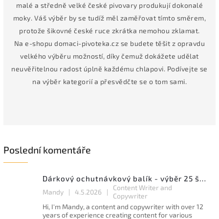
malé a středně velké české pivovary produkují dokonalé
moky. Váš výběr by se tudíž měl zaměřovat tímto směrem,
protože šikovné české ruce zkrátka nemohou zklamat.
Na e-shopu domaci-pivoteka.cz se budete těšit z opravdu
velkého výběru možností, díky čemuž dokážete udělat
neuvěřitelnou radost úplně každému chlapovi. Podívejte se
na výběr kategorií a přesvědčte se o tom sami.
Poslední komentáře
Dárkový ochutnávkový balík - výběr 25 špičkových ležáků a speciálů
Content Writer and
Mandy
|
4.5.2026
|
Copywriter
Hi, I'm Mandy, a content and copywriter with over 12
years of experience creating content for various