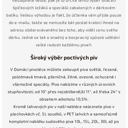
nešlápnete vedle, pak je to určitě tento výběr dvaceti
špičkových ležáků a speciálů zabalených v dárkovém
balíku. Velkou výhodou je fakt, že účtenka vám přijde pouze
do e-mailu, takže se nemusíte bát poslat krabici ihned na
adresu obdarovávaného bez toho, aby viděl cenu svého
dárku. Jedná se tak o snadný a bezpracný způsob udělání
velké radosti každému pivaři.
Široký výběr poctivých piv
V Domácí pivotéce můžete zakoupit piva světlá, řezaná,
polotmavá tmavá, pšeničná, žitná, ovesná, ochucená i
všemožné speciály. Pivo nabízíme v různých úrovních
stupňovitosti, od 10° přes nejoblíbenější 11°, až třeba 24° s
obsahem alkoholu 10,5%.
Kromě lahvových piv v naší nabídce naleznete pivo v
plechovkách vč. 5L soudků, v PET lahvích a samozřejmě
kompletní nabídku sudového piva 10L, 15L, 20L, 30L až po