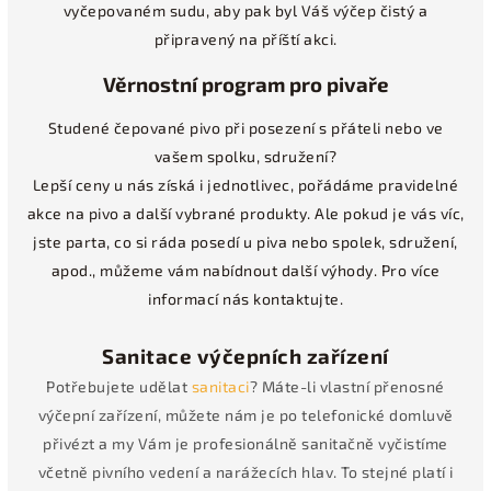
vyčepovaném sudu, aby pak byl Váš výčep čistý a
připravený na příští akci.
Věrnostní program pro pivaře
Studené čepované pivo při posezení s přáteli nebo ve
vašem spolku, sdružení?
Lepší ceny u nás získá i jednotlivec, pořádáme pravidelné
akce na pivo a další vybrané produkty. Ale pokud je vás víc,
jste parta, co si ráda posedí u piva nebo spolek, sdružení,
apod., můžeme vám nabídnout další výhody. Pro více
informací nás kontaktujte.
Sanitace výčepních zařízení
Potřebujete udělat
sanitaci
? Máte-li vlastní přenosné
výčepní zařízení, můžete nám je po telefonické domluvě
přivézt a my Vám je profesionálně sanitačně vyčistíme
včetně pivního vedení a narážecích hlav. To stejné platí i