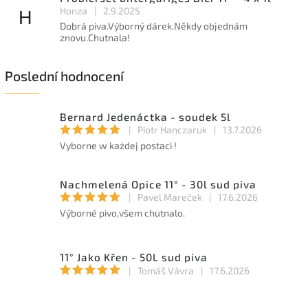
Honza
|
2.9.2025
H
Dobrá piva.Výborný dárek.Někdy objednám
znovu.Chutnala!
Poslední hodnocení
Bernard Jedenáctka - soudek 5l
|
Piotr Hanczaruk
|
13.7.2026
Vyborne w każdej postaci !
Nachmelená Opice 11° - 30l sud piva
|
Pavel Mareček
|
17.6.2026
Výborné pivo,všem chutnalo.
11° Jako Křen - 50L sud piva
|
Tomáš Vávra
|
17.6.2026