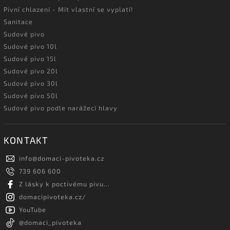
Pivní chlazení - Mít vlastní se vyplatí!
Sanitace
Sudové pivo
Sudové pivo 10l
Sudové pivo 15l
Sudové pivo 20l
Sudové pivo 30l
Sudové pivo 50l
Sudové pivo podle narážecí hlavy
KONTAKT
info
@
domaci-pivoteka.cz
739 606 600
Z lásky k poctivému pivu...
domacipivoteka.cz/
YouTube
@domaci_pivoteka