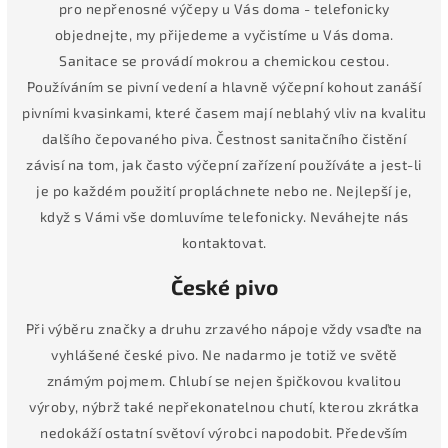
pro nepřenosné výčepy u Vás doma - telefonicky
objednejte, my přijedeme a vyčistíme u Vás doma.
Sanitace se provádí mokrou a chemickou cestou.
Používáním se pivní vedení a hlavně výčepní kohout zanáší
pivními kvasinkami, které časem mají neblahý vliv na kvalitu
dalšího čepovaného piva. Čestnost sanitačního čistění
závisí na tom, jak často výčepní zařízení používáte a jest-li
je po každém použití propláchnete nebo ne. Nejlepší je,
když s Vámi vše domluvíme telefonicky. Neváhejte nás
kontaktovat.
České pivo
Při výběru značky a druhu zrzavého nápoje vždy vsaďte na
vyhlášené české pivo. Ne nadarmo je totiž ve světě
známým pojmem. Chlubí se nejen špičkovou kvalitou
výroby, nýbrž také nepřekonatelnou chutí, kterou zkrátka
nedokáží ostatní světoví výrobci napodobit. Především