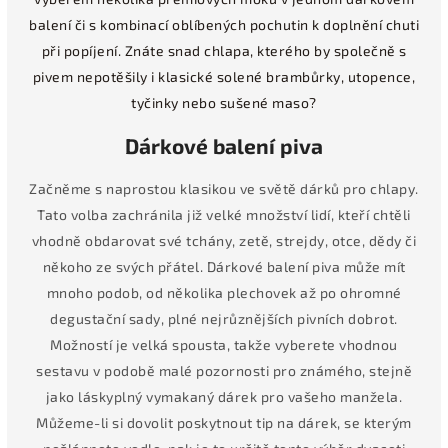
balení či s kombinací oblíbených pochutin k doplnění chuti
při popíjení. Znáte snad chlapa, kterého by společně s
pivem nepotěšily i klasické solené brambůrky, utopence,
tyčinky nebo sušené maso?
Dárkové balení piva
Začněme s naprostou klasikou ve světě dárků pro chlapy.
Tato volba zachránila již velké množství lidí, kteří chtěli
vhodně obdarovat své tchány, zetě, strejdy, otce, dědy či
někoho ze svých přátel. Dárkové balení piva může mít
mnoho podob, od několika plechovek až po ohromné
degustační sady, plné nejrůznějších pivních dobrot.
Možností je velká spousta, takže vyberete vhodnou
sestavu v podobě malé pozornosti pro známého, stejně
jako láskyplný vymakaný dárek pro vašeho manžela.
Můžeme-li si dovolit poskytnout tip na dárek, se kterým