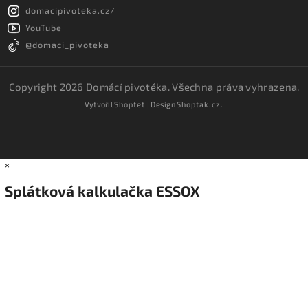
domacipivoteka.cz/
YouTube
@domaci_pivoteka
Copyright 2026
Domácí pivotéka
. Všechna práva vyhrazena.
Vytvořil
Shoptet
| Design
Shoptak.cz.
×
Splátková kalkulačka ESSOX