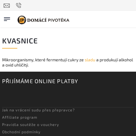
KVASNICE
Mikroorganismy, které fermentují cukry ze
sladu
a produkují alkohol
a oxid uhličitý.
PŘIJÍMÁME ONLINE PLATBY
Jak na vrácení sudu přes přepravce?
Affiliate program
Pravidla soutěže o vouchery
Obchodní podmínky