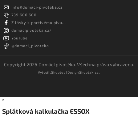
info
@
domaci-pivoteka.cz
739 606 600
Z lásky k poctivému pivu...
domacipivoteka.cz/
YouTube
@domaci_pivoteka
Copyright 2026
Domácí pivotéka
. Všechna práva vyhrazena.
Vytvořil
Shoptet
| Design
Shoptak.cz.
×
Splátková kalkulačka ESSOX