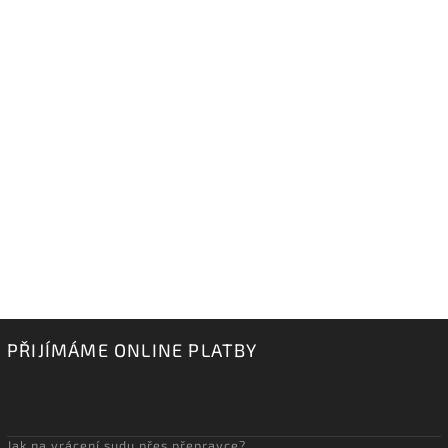
PŘIJÍMÁME ONLINE PLATBY
Jak na vrácení sudu přes přepravce?