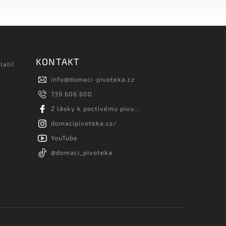
KONTAKT
latí!
info
@
domaci-pivoteka.cz
739 606 600
Z lásky k poctivému pivu...
domacipivoteka.cz/
YouTube
@domaci_pivoteka