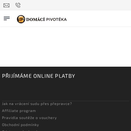
PŘIJÍMÁME ONLINE PLATBY
Jak na vrácení sudu přes přepravce?
Affiliate program
Pravidla soutěže o vouchery
Obchodní podmínky