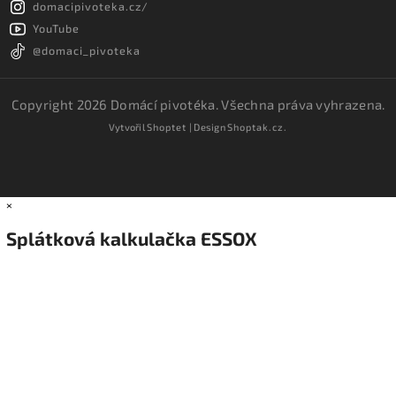
domacipivoteka.cz/
YouTube
@domaci_pivoteka
Copyright 2026
Domácí pivotéka
. Všechna práva vyhrazena.
Vytvořil
Shoptet
| Design
Shoptak.cz.
×
Splátková kalkulačka ESSOX