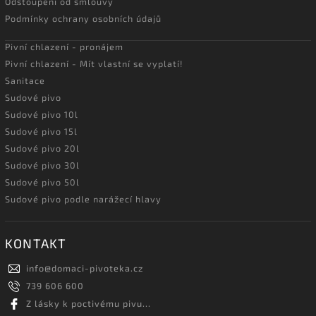
Odstoupení od smlouvy
Podmínky ochrany osobních údajů
Pivní chlazení - pronájem
Pivní chlazení - Mít vlastní se vyplatí!
Sanitace
Sudové pivo
Sudové pivo 10l
Sudové pivo 15l
Sudové pivo 20l
Sudové pivo 30l
Sudové pivo 50l
Sudové pivo podle narážecí hlavy
KONTAKT
info
@
domaci-pivoteka.cz
739 606 600
Z lásky k poctivému pivu...