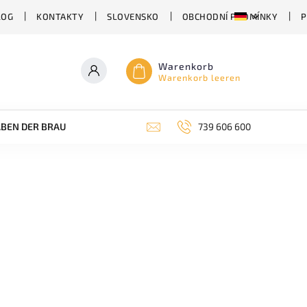
LOG
KONTAKTY
SLOVENSKO
OBCHODNÍ PODMÍNKY
P
Warenkorb
Warenkorb leeren
BEN DER BRAUEREI
ABHÄNGIG VON DER BIERSORTE
739 606 600