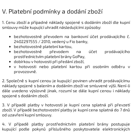
V.
Platební podmínky a dodání zboží
1. Cenu zboží a případné náklady spojené s dodáním zboží dle kupní
smlouvy může kupující uhradit následujícími způsoby:
bezhotovostně převodem na bankovní účet prodávajícího č.
2402297555
/ 2010, vedený u Fio banky,
bezhotovostně platební kartou,
bezhotovostně převodem na účet prodávajícího
prostřednictvím platební brány GoPay,
dobírkou v hotovosti při předání zboží,
v hotovosti nebo platební kartou při osobním odběru v
provozovně.
2. Společně s kupní cenou je kupující povinen uhradit prodávajícímu
náklady spojené s balením a dodáním zboží ve smluvené výši. Není-li
dále uvedeno výslovně jinak, rozumí se dále kupní cenou i náklady
spojené s dodáním zboží.
3. V případě platby v hotovosti je kupní cena splatná při převzetí
zboží. V případě bezhotovostní platby je kupní cena splatná do 7 dnů
od uzavření kupní smlouvy.
4. V případě platby prostřednictvím platební brány postupuje
kupující podle pokynů příslušného poskytovatele elektronických