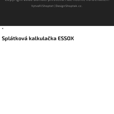
Vytvořil
Shoptet
| Design
Shoptak.cz.
×
Splátková kalkulačka ESSOX