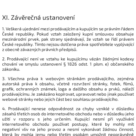
XI.
Závěrečná ustanovení
1. Veškerá ujednání mezi prodávajícím a kupujícím se právním řádem
České republiky. Pokud vztah založený kupní smlouvou obsahuje
mezinárodní prvek, pak strany sjednávají, že vztah se řídí právem
České republiky. Tímto nejsou dotčena práva spotřebitele vyplývající
z obecně závazných právních předpisů.
2. Prodávající není ve vztahu ke kupujícímu vázán žádnými kodexy
chování ve smyslu ustanovení § 1826 odst. 1 písm. e) občanského
zákoníku.
3. Všechna práva k webovým stránkám prodávajícího, zejména
autorská práva k obsahu, včetně rozvržení stránky, fotek, filmů,
grafik, ochranných známek, loga a dalšího obsahu a prvků, náleží
prodávajícímu. Je zakázáno kopírovat, upravovat nebo jinak používat
webové stránky nebo jejich část bez souhlasu prodávajícího.
4. Prodávající nenese odpovědnost za chyby vzniklé v důsledku
zásahů třetích osob do internetového obchodu nebo v důsledku jeho
užití v rozporu s jeho určením. Kupující nesmí při využívání
internetového obchodu používat postupy, které by mohly mít
negativní vliv na jeho provoz a nesmí vykonávat žádnou činnost,
která by mohla jemu nebo třetím osobám umožnit neoprávněně