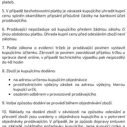
plateb.
5. V případě bezhotovostní platby je závazek kupujícího uhradit kupní
cenu splněn okamžikem připsání příslušné částky na bankovní účet
prodávajícího.
6. Prodávající nepožaduje od kupujícího předem žádnou zálohu či
jinou obdobnou platbu. Úhrada kupní ceny před odesláním zboží není
zálohou.
7. Podle zákona o evidenci tržeb je prodávající povinen vystavit
kupujícímu účtenku. Zároveň je povinen zaevidovat přijatou tržbu u
správce daně online, v případě technického výpadku pak nejpozději
do 48 hodin
8. Zboží je kupujícímu dodáno:
na adresu určenou kupujícím objednávce
prostřednictvím výdejny zásilek na adresu výdejny, kterou
kupující určil,
osobním odběrem v provozovně prodávajícího
9.
Volba způsobu dodání se provádí během objednávání zboží.
10. Náklady na dodání zboží v závislosti na způsobu odeslání a
převzetí zboží jsou uvedeny v objednávce kupujícího a v potvrzení
objednávky prodávajícím. V případě, že je způsob dopravy smluven
na základě zvláštního požadavku kupujícího, nese kupující riziko a