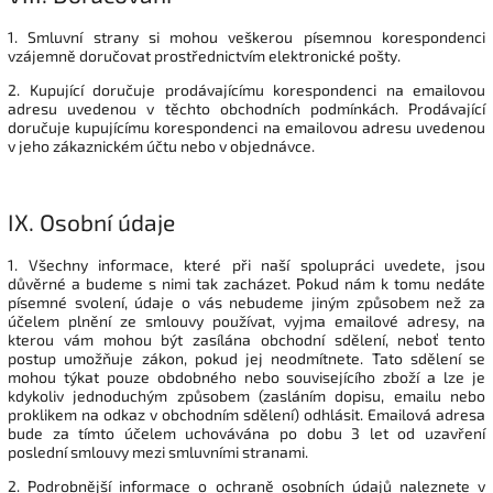
1. Smluvní strany si mohou veškerou písemnou korespondenci
vzájemně doručovat prostřednictvím elektronické pošty.
2. Kupující doručuje prodávajícímu korespondenci na emailovou
adresu uvedenou v těchto obchodních podmínkách. Prodávající
doručuje kupujícímu korespondenci na emailovou adresu uvedenou
v jeho zákaznickém účtu nebo v objednávce.
IX.
Osobní údaje
1. Všechny informace, které při naší spolupráci uvedete, jsou
důvěrné a budeme s nimi tak zacházet. Pokud nám k tomu nedáte
písemné svolení, údaje o vás nebudeme jiným způsobem než za
účelem plnění ze smlouvy používat, vyjma emailové adresy, na
kterou vám mohou být zasílána obchodní sdělení, neboť tento
postup umožňuje zákon, pokud jej neodmítnete. Tato sdělení se
mohou týkat pouze obdobného nebo souvisejícího zboží a lze je
kdykoliv jednoduchým způsobem (zasláním dopisu, emailu nebo
proklikem na odkaz v obchodním sdělení) odhlásit. Emailová adresa
bude za tímto účelem uchovávána po dobu 3 let od uzavření
poslední smlouvy mezi smluvními stranami.
2. Podrobnější informace o ochraně osobních údajů naleznete v