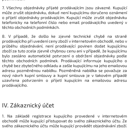
7. Všechny objednávky přijaté prodávajícím jsou závazné. Kupující
může zrušit objednávku, dokud není kupujícímu doručeno oznámení
o přijetí objednávky prodávajícím. Kupující může zrušit objednávku
telefonicky na telefonní číslo nebo email prodávajícího uvedený v
těchto obchodních podmínkách.
8. V případě, že došlo ke zjevné technické chybě na straně
prodávajícího při uvedení ceny zboží v internetovém obchodě, nebo v
průběhu objednávání, není prodávající povinen dodat kupujícímu
zboží za tuto zcela zjevně chybnou cenu ani v případě, že kupujícímu
bylo zasláno automatické potvrzení o obdržení objednávky podle
těchto obchodních podmínek. Prodávající informuje kupujícího o
chybě bez zbytečného odkladu a zašle kupujícímu na jeho emailovou
adresu pozměněnou nabídku. Pozměněná nabídka se považuje za
nový návrh kupní smlouvy a kupní smlouva je v takovém případě
uzavřena potvrzením o přijetí kupujícím na emailovou adresu
prodávajícího.
IV.
Zákaznický účet
1. Na základě registrace kupujícího provedené v internetovém
obchodě může kupující přistupovat do svého zákaznického účtu. Ze
svého zákaznického účtu může kupující provádět objednávání zboží.