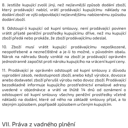
8. Jestliže kupující zvolil jiný, než nejlevnější způsob dodání zboží,
který prodávající nabízí, vrátí prodávající kupujícímu náklady na
dodání zboží ve výši odpovídající nejlevnějšímu nabízenému způsobu
dodání zboží.
9. Odstoupí-li kupující od kupní smlouvy, není prodávající povinen
vrátit přijaté peněžní prostředky kupujícímu dříve, než mu kupující
zboží předá nebo prokáže, že zboží prodávajícímu odeslal.
10. Zboží musí vrátit kupující prodávajícímu nepoškozené,
neopotřebené a neznečištěné a je-li to možné, v původním obalu.
Nárok na náhradu škody vzniklé na zboží je prodávající oprávněn
jednostranně započíst proti nároku kupujícího na vrácení kupní ceny.
11. Prodávající je oprávněn odstoupit od kupní smlouvy z důvodu
vyprodání zásob, nedostupnosti zboží, anebo když výrobce, dovozce
anebo dodavatel zboží přerušil výrobu nebo dovoz zboží. Prodávající
bezodkladně informuje kupujícího prostřednictví emailové adresy
uvedené v objednávce a vrátí ve lhůtě 14 dnů od oznámení o
odstoupení od kupní smlouvy všechny peněžní prostředky včetně
nákladů na dodání, které od něho na základě smlouvy přijal, a to
stejným způsobem, popřípadě způsobem určeným kupujícím.
VII.
Práva z vadného plnění