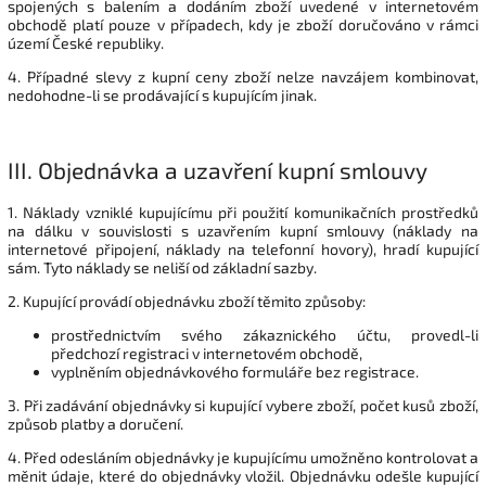
spojených s balením a dodáním zboží uvedené v internetovém
obchodě platí pouze v případech, kdy je zboží doručováno v rámci
území České republiky.
4. Případné slevy z kupní ceny zboží nelze navzájem kombinovat,
nedohodne-li se prodávající s kupujícím jinak.
III.
Objednávka a uzavření kupní smlouvy
1. Náklady vzniklé kupujícímu při použití komunikačních prostředků
na dálku v souvislosti s uzavřením kupní smlouvy (náklady na
internetové připojení, náklady na telefonní hovory), hradí kupující
sám. Tyto náklady se neliší od základní sazby.
2. Kupující provádí objednávku zboží těmito způsoby:
prostřednictvím svého zákaznického účtu, provedl-li
předchozí registraci v internetovém obchodě,
vyplněním objednávkového formuláře bez registrace.
3. Při zadávání objednávky si kupující vybere zboží, počet kusů zboží,
způsob platby a doručení.
4. Před odesláním objednávky je kupujícímu umožněno kontrolovat a
měnit údaje, které do objednávky vložil. Objednávku odešle kupující