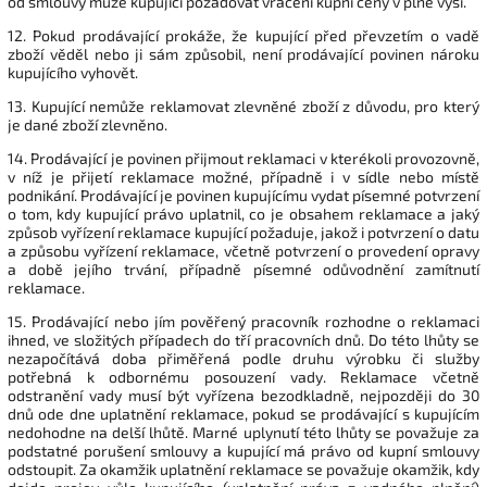
od smlouvy může kupující požadovat vrácení kupní ceny v plné výši.
12. Pokud prodávající prokáže, že kupující před převzetím o vadě
zboží věděl nebo ji sám způsobil, není prodávající povinen nároku
kupujícího vyhovět.
13. Kupující nemůže reklamovat zlevněné zboží z důvodu, pro který
je dané zboží zlevněno.
14. Prodávající je povinen přijmout reklamaci v kterékoli provozovně,
v níž je přijetí reklamace možné, případně i v sídle nebo místě
podnikání. Prodávající je povinen kupujícímu vydat písemné potvrzení
o tom, kdy kupující právo uplatnil, co je obsahem reklamace a jaký
způsob vyřízení reklamace kupující požaduje, jakož i potvrzení o datu
a způsobu vyřízení reklamace, včetně potvrzení o provedení opravy
a době jejího trvání, případně písemné odůvodnění zamítnutí
reklamace.
15. Prodávající nebo jím pověřený pracovník rozhodne o reklamaci
ihned, ve složitých případech do tří pracovních dnů. Do této lhůty se
nezapočítává doba přiměřená podle druhu výrobku či služby
potřebná k odbornému posouzení vady. Reklamace včetně
odstranění vady musí být vyřízena bezodkladně, nejpozději do 30
dnů ode dne uplatnění reklamace, pokud se prodávající s kupujícím
nedohodne na delší lhůtě. Marné uplynutí této lhůty se považuje za
podstatné porušení smlouvy a kupující má právo od kupní smlouvy
odstoupit. Za okamžik uplatnění reklamace se považuje okamžik, kdy