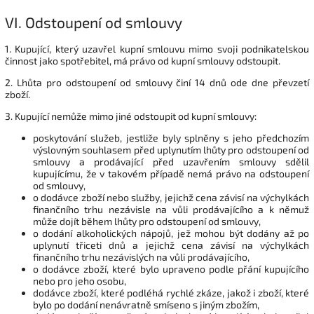
VI.
Odstoupení od smlouvy
1. Kupující, který uzavřel kupní smlouvu mimo svoji podnikatelskou
činnost jako spotřebitel, má právo od kupní smlouvy odstoupit.
2. Lhůta pro odstoupení od smlouvy činí 14 dnů ode dne převzetí
zboží.
3. Kupující nemůže mimo jiné odstoupit od kupní smlouvy:
poskytování služeb, jestliže byly splněny s jeho předchozím
výslovným souhlasem před uplynutím lhůty pro odstoupení od
smlouvy a prodávající před uzavřením smlouvy sdělil
kupujícímu, že v takovém případě nemá právo na odstoupení
od smlouvy,
o dodávce zboží nebo služby, jejichž cena závisí na výchylkách
finančního trhu nezávisle na vůli prodávajícího a k němuž
může dojít během lhůty pro odstoupení od smlouvy,
o dodání alkoholických nápojů, jež mohou být dodány až po
uplynutí třiceti dnů a jejichž cena závisí na výchylkách
finančního trhu nezávislých na vůli prodávajícího,
o dodávce zboží, které bylo upraveno podle přání kupujícího
nebo pro jeho osobu,
dodávce zboží, které podléhá rychlé zkáze, jakož i zboží, které
bylo po dodání nenávratně smíseno s jiným zbožím,