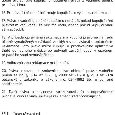
dojde projev vůle kupujícího (uplatnění práva z vadného plnění)
prodávajícímu.
16. Prodávající písemně informuje kupujícího o výsledku reklamace.
17. Právo z vadného plnění kupujícímu nenáleží, pokud kupující před
převzetím věci věděl, že věc má vadu, anebo pokud kupující vadu
sám způsobil.
18. V případě oprávněné reklamace má kupující právo na náhradu
účelně vynaložených nákladů vzniklých v souvislosti s uplatněním
reklamace. Toto právo může kupující u prodávajícího uplatnit ve
lhůtě do jednoho měsíce po uplynutí záruční doby, v opačném
případě ho soud nemusí přiznat.
19. Volbu způsobu reklamace má kupující.
20. Práva a povinnosti smluvních stran ohledně práv z vadného
plnění se řídí § 1914 až 1925, § 2099 až 2117 a § 2161 až 2174
občanského zákoníku a zákonem č. 634/1992 Sb., o ochraně
spotřebitele.
21. Další práva a povinnosti stran související s odpovědností
prodávajícího za vady upravuje reklamační řád prodávajícího.
VIII.
Doručování