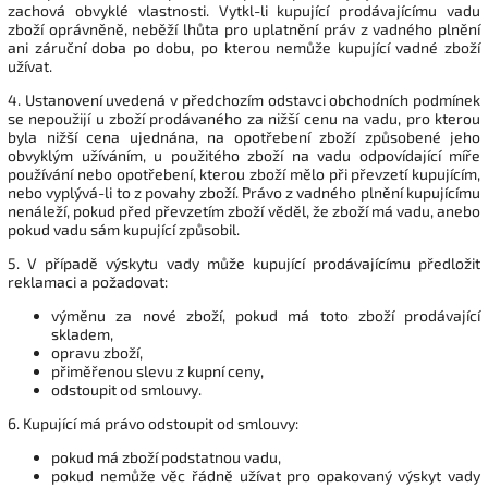
zachová obvyklé vlastnosti. Vytkl-li kupující prodávajícímu vadu
zboží oprávněně, neběží lhůta pro uplatnění práv z vadného plnění
ani záruční doba po dobu, po kterou nemůže kupující vadné zboží
užívat.
4. Ustanovení uvedená v předchozím odstavci obchodních podmínek
se nepoužijí u zboží prodávaného za nižší cenu na vadu, pro kterou
byla nižší cena ujednána, na opotřebení zboží způsobené jeho
obvyklým užíváním, u použitého zboží na vadu odpovídající míře
používání nebo opotřebení, kterou zboží mělo při převzetí kupujícím,
nebo vyplývá-li to z povahy zboží. Právo z vadného plnění kupujícímu
nenáleží, pokud před převzetím zboží věděl, že zboží má vadu, anebo
pokud vadu sám kupující způsobil.
5. V případě výskytu vady může kupující prodávajícímu předložit
reklamaci a požadovat:
výměnu za nové zboží, pokud má toto zboží prodávající
skladem,
opravu zboží,
přiměřenou slevu z kupní ceny,
odstoupit od smlouvy.
6. Kupující má právo odstoupit od smlouvy:
pokud má zboží podstatnou vadu,
pokud nemůže věc řádně užívat pro opakovaný výskyt vady