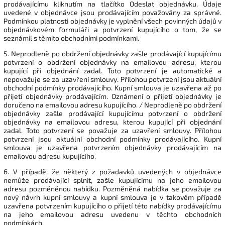
prodávajícímu kliknutím na tlačítko Odeslat objednávku. Údaje
uvedené v objednávce jsou prodávajícím považovány za správné.
Podmínkou platnosti objednávky je vyplnění všech povinných údajů v
objednávkovém formuláři a potvrzení kupujícího o tom, že se
seznámil s těmito obchodními podmínkami.
5. Neprodleně po obdržení objednávky zašle prodávající kupujícímu
potvrzení o obdržení objednávky na emailovou adresu, kterou
kupující při objednání zadal. Toto potvrzení je automatické a
nepovažuje se za uzavření smlouvy. Přílohou potvrzení jsou aktuální
obchodní podmínky prodávajícího. Kupní smlouva je uzavřena až po
přijetí objednávky prodávajícím. Oznámení o přijetí objednávky je
doručeno na emailovou adresu kupujícího. / Neprodleně po obdržení
objednávky zašle prodávající kupujícímu potvrzení o obdržení
objednávky na emailovou adresu, kterou kupující při objednání
zadal. Toto potvrzení se považuje za uzavření smlouvy. Přílohou
potvrzení jsou aktuální obchodní podmínky prodávajícího. Kupní
smlouva je uzavřena potvrzením objednávky prodávajícím na
emailovou adresu kupujícího.
6. V případě, že některý z požadavků uvedených v objednávce
nemůže prodávající splnit, zašle kupujícímu na jeho emailovou
adresu pozměněnou nabídku. Pozměněná nabídka se považuje za
nový návrh kupní smlouvy a kupní smlouva je v takovém případě
uzavřena potvrzením kupujícího o přijetí této nabídky prodávajícímu
na jeho emailovou adresu uvedenu v těchto obchodních
podmínkách.