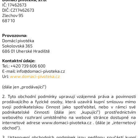
IČ: 17462673
DIČ: CZ17462673
Zlechov 95
687 10
Provozovna:
Domácí pivotéka
Sokolovská 365
686 01 Uherské Hradiště
Kontaktní údaje:
Tel.: +420 739 606 600
E-mail: info@domaci-pivoteka.cz
Url:
www.domaci-pivoteka.cz
(dále jen „prodávající“)
2. Tyto obchodní podmínky upravují vzájemná práva a povinnosti
prodávajícího a fyzické osoby, která uzavírá kupní smlouvu mimo
svoji podnikatelskou činnost jako spotřebitel, nebo v rámci své
podnikatelské činnosti (dále jen: „kupující“) prostřednictvím
webového rozhraní umístěného na webové stránce dostupné na
internetové adrese www.domaci-pivoteka.cz . (dále je „internetový
obchod“).
3. Ustanovení obchodních podmínek jsou nedílnou součástí kupní