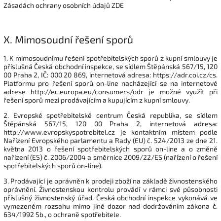
Zásadách ochrany osobních údajů ZDE
X.
Mimosoudní řešení sporů
1. K mimosoudnímu řešení spotřebitelských sporů z kupní smlouvy je
příslušná Česká obchodní inspekce, se sídlem Štěpánská 567/15, 120
00 Praha 2, IČ: 000 20 869, internetová adresa: https://adr.coi.cz/cs.
Platformu pro řešení sporů on-line nacházející se na internetové
adrese http://ec.europa.eu/consumers/odr je možné využít při
řešení sporů mezi prodávajícím a kupujícím z kupní smlouvy.
2. Evropské spotřebitelské centrum Česká republika, se sídlem
Štěpánská 567/15, 120 00 Praha 2, internetová adresa:
http://www.evropskyspotrebitel.cz je kontaktním místem podle
Nařízení Evropského parlamentu a Rady (EU) č. 524/2013 ze dne 21.
května 2013 o řešení spotřebitelských sporů on-line a o změně
nařízení (ES) č. 2006/2004 a směrnice 2009/22/ES (nařízení o řešení
spotřebitelských sporů on-line).
3. Prodávající je oprávněn k prodeji zboží na základě živnostenského
oprávnění. Živnostenskou kontrolu provádí v rámci své působnosti
příslušný živnostenský úřad. Česká obchodní inspekce vykonává ve
vymezeném rozsahu mimo jiné dozor nad dodržováním zákona č.
634/1992 Sb., o ochraně spotřebitele.