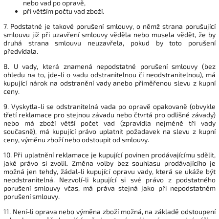
nebo vad po opravě,
při větším počtu vad zboží.
7. Podstatné je takové porušení smlouvy, o němž strana porušující
smlouvu již při uzavření smlouvy věděla nebo musela vědět, že by
druhá strana smlouvu neuzavřela, pokud by toto porušení
předvídala.
8. U vady, která znamená nepodstatné porušení smlouvy (bez
ohledu na to, jde-li o vadu odstranitelnou či neodstranitelnou), má
kupující nárok na odstranění vady anebo přiměřenou slevu z kupní
ceny.
9. Vyskytla-li se odstranitelná vada po opravě opakovaně (obvykle
třetí reklamace pro stejnou závadu nebo čtvrtá pro odlišné závady)
nebo má zboží větší počet vad (zpravidla nejméně tři vady
současně), má kupující právo uplatnit požadavek na slevu z kupní
ceny, výměnu zboží nebo odstoupit od smlouvy.
10. Při uplatnění reklamace je kupující povinen prodávajícímu sdělit,
jaké právo si zvolil. Změna volby bez souhlasu prodávajícího je
možná jen tehdy, žádal-li kupující opravu vady, která se ukáže být
neodstranitelná. Nezvolí-li kupující si své právo z podstatného
porušení smlouvy včas, má práva stejná jako při nepodstatném
porušení smlouvy.
11. Není-li oprava nebo výměna zboží možná, na základě odstoupení