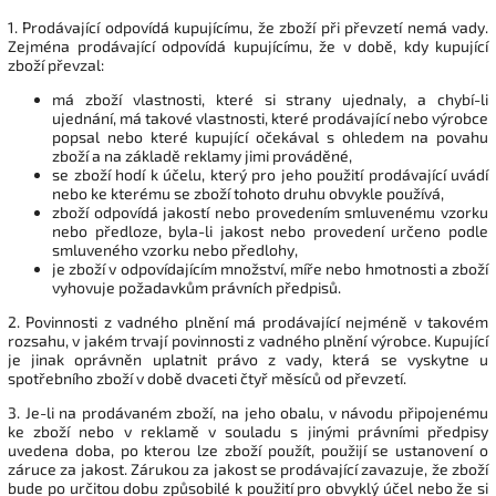
1. Prodávající odpovídá kupujícímu, že zboží při převzetí nemá vady.
Zejména prodávající odpovídá kupujícímu, že v době, kdy kupující
zboží převzal:
má zboží vlastnosti, které si strany ujednaly, a chybí-li
ujednání, má takové vlastnosti, které prodávající nebo výrobce
popsal nebo které kupující očekával s ohledem na povahu
zboží a na základě reklamy jimi prováděné,
se zboží hodí k účelu, který pro jeho použití prodávající uvádí
nebo ke kterému se zboží tohoto druhu obvykle používá,
zboží odpovídá jakostí nebo provedením smluvenému vzorku
nebo předloze, byla-li jakost nebo provedení určeno podle
smluveného vzorku nebo předlohy,
je zboží v odpovídajícím množství, míře nebo hmotnosti a
zboží
vyhovuje požadavkům právních předpisů.
2. Povinnosti z vadného plnění má prodávající nejméně v takovém
rozsahu, v jakém trvají povinnosti z vadného plnění výrobce. Kupující
je jinak oprávněn uplatnit právo z vady, která se vyskytne u
spotřebního zboží v době dvaceti čtyř měsíců od převzetí.
3. Je-li na prodávaném zboží, na jeho obalu, v návodu připojenému
ke zboží nebo v reklamě v souladu s jinými právními předpisy
uvedena doba, po kterou lze zboží použít, použijí se ustanovení o
záruce za jakost. Zárukou za jakost se prodávající zavazuje, že zboží
bude po určitou dobu způsobilé k použití pro obvyklý účel nebo že si