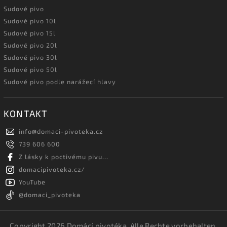
Sudové pivo
Sudové pivo 10l
Sudové pivo 15l
Sudové pivo 20l
Sudové pivo 30l
Sudové pivo 50l
Sudové pivo podle narážecí hlavy
KONTAKT
info
@
domaci-pivoteka.cz
739 606 600
Z lásky k poctivému pivu...
domacipivoteka.cz/
YouTube
@domaci_pivoteka
Copyright 2026
Domácí pivotéka
. Alle Rechte vorbehalten.