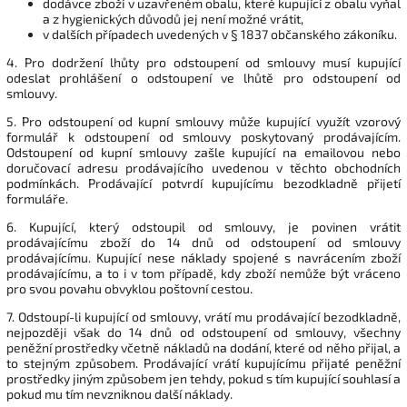
dodávce zboží v uzavřeném obalu, které kupující z obalu vyňal
a z hygienických důvodů jej není možné vrátit,
v dalších případech uvedených v § 1837 občanského zákoníku.
4. Pro dodržení lhůty pro odstoupení od smlouvy musí kupující
odeslat prohlášení o odstoupení ve lhůtě pro odstoupení od
smlouvy.
5. Pro odstoupení od kupní smlouvy může kupující využít vzorový
formulář k odstoupení od smlouvy poskytovaný prodávajícím.
Odstoupení od kupní smlouvy zašle kupující na emailovou nebo
doručovací adresu prodávajícího uvedenou v těchto obchodních
podmínkách. Prodávající potvrdí kupujícímu bezodkladně přijetí
formuláře.
6. Kupující, který odstoupil od smlouvy, je povinen vrátit
prodávajícímu zboží do 14 dnů od odstoupení od smlouvy
prodávajícímu. Kupující nese náklady spojené s navrácením zboží
prodávajícímu, a to i v tom případě, kdy zboží nemůže být vráceno
pro svou povahu obvyklou poštovní cestou.
7. Odstoupí-li kupující od smlouvy, vrátí mu prodávající bezodkladně,
nejpozději však do 14 dnů od odstoupení od smlouvy, všechny
peněžní prostředky včetně nákladů na dodání, které od něho přijal, a
to stejným způsobem. Prodávající vrátí kupujícímu přijaté peněžní
prostředky jiným způsobem jen tehdy, pokud s tím kupující souhlasí a
pokud mu tím nevzniknou další náklady.