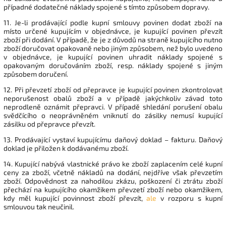
případné dodatečné náklady spojené s tímto způsobem dopravy.
11. Je-li prodávající podle kupní smlouvy povinen dodat zboží na
místo určené kupujícím v objednávce, je kupující povinen převzít
zboží při dodání. V případě, že je z důvodů na straně kupujícího nutno
zboží doručovat opakovaně nebo jiným způsobem, než bylo uvedeno
v objednávce, je kupující povinen uhradit náklady spojené s
opakovaným doručováním zboží, resp. náklady spojené s jiným
způsobem doručení.
12. Při převzetí zboží od přepravce je kupující povinen zkontrolovat
neporušenost obalů zboží a v případě jakýchkoliv závad toto
neprodleně oznámit přepravci. V případě shledání porušení obalu
svědčícího o neoprávněném vniknutí do zásilky nemusí kupující
zásilku od přepravce převzít.
13. Prodávající vystaví kupujícímu daňový doklad – fakturu. Daňový
doklad je přiložen k dodávanému zboží.
14. Kupující nabývá vlastnické právo ke zboží zaplacením celé kupní
ceny za zboží, včetně nákladů na dodání, nejdříve však převzetím
zboží. Odpovědnost za nahodilou zkázu, poškození či ztrátu zboží
přechází na kupujícího okamžikem převzetí zboží nebo okamžikem,
kdy měl kupující povinnost zboží převzít,
ale
v rozporu s kupní
smlouvou tak neučinil.