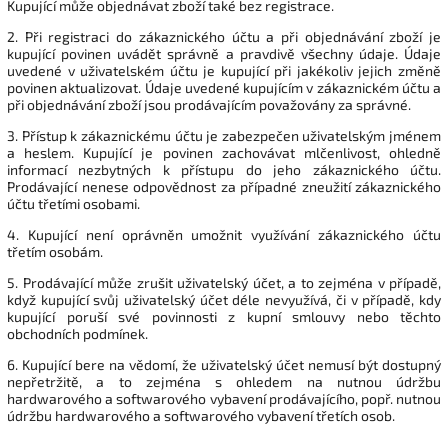
Kupující může objednávat zboží také bez registrace.
2. Při registraci do zákaznického účtu a při objednávání zboží je
kupující povinen uvádět správně a pravdivě všechny údaje. Údaje
uvedené v uživatelském účtu je kupující při jakékoliv jejich změně
povinen aktualizovat. Údaje uvedené kupujícím v zákaznickém účtu a
při objednávání zboží jsou prodávajícím považovány za správné.
3. Přístup k zákaznickému účtu je zabezpečen uživatelským jménem
a heslem. Kupující je povinen zachovávat mlčenlivost, ohledně
informací nezbytných k přístupu do jeho zákaznického účtu.
Prodávající nenese odpovědnost za případné zneužití zákaznického
účtu třetími osobami.
4. Kupující není oprávněn umožnit využívání zákaznického účtu
třetím osobám.
5. Prodávající může zrušit uživatelský účet, a to zejména v případě,
když kupující svůj uživatelský účet déle nevyužívá, či v případě, kdy
kupující poruší své povinnosti z kupní smlouvy nebo těchto
obchodních podmínek.
6. Kupující bere na vědomí, že uživatelský účet nemusí být dostupný
nepřetržitě, a to zejména s ohledem na nutnou údržbu
hardwarového a softwarového vybavení prodávajícího, popř. nutnou
údržbu hardwarového a softwarového vybavení třetích osob.