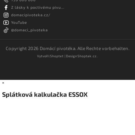
Z lásky k poctivému pivu...
domacipivoteka.cz/
YouTube
@domaci_pivoteka
Copyright 2026
Domácí pivotéka
. Alle Rechte vorbehalten.
Vytvořil
Shoptet
| Design
Shoptak.cz.
×
Splátková kalkulačka ESSOX