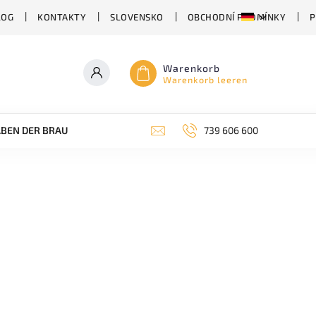
LOG
KONTAKTY
SLOVENSKO
OBCHODNÍ PODMÍNKY
P
Warenkorb
Warenkorb leeren
BEN DER BRAUEREI
ABHÄNGIG VON DER BIERSORTE
739 606 600