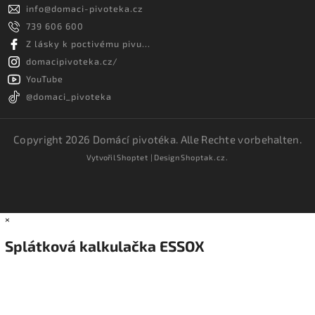
info
@
domaci-pivoteka.cz
739 606 600
Z lásky k poctivému pivu...
domacipivoteka.cz/
YouTube
@domaci_pivoteka
Copyright 2026
Domácí pivotéka
. Alle Rechte vorbehalten.
Vytvořil
Shoptet
| Design
Shoptak.cz.
×
Splátková kalkulačka ESSOX