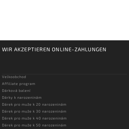
WIR AKZEPTIEREN ONLINE-ZAHLUNGEN
Velkoobchod
Affiliate program
Dárková balení
Dárky k narozeninám
Dárek pro muže k 20 narozeninám
Dárek pro muže k 30 narozeninám
Dárek pro muže k 40 narozeninám
Dárek pro muže k 50 narozeninám