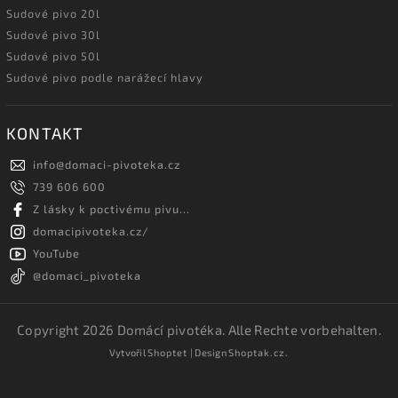
Sudové pivo 20l
Sudové pivo 30l
Sudové pivo 50l
Sudové pivo podle narážecí hlavy
KONTAKT
info
@
domaci-pivoteka.cz
739 606 600
Z lásky k poctivému pivu...
domacipivoteka.cz/
YouTube
@domaci_pivoteka
Copyright 2026
Domácí pivotéka
. Alle Rechte vorbehalten.
Vytvořil
Shoptet
| Design
Shoptak.cz.